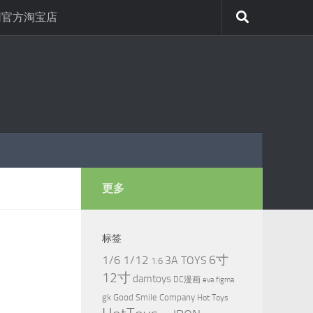
网官方淘宝店
更多
标签
6寸
1/6
1/12
3A TOYS
1:6
12寸
damtoys
DC漫画
eva
figma
gk
Good Smile Company
Hot Toys