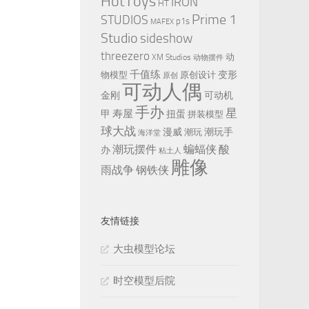
HotToys
IRON
HT
Prime 1
STUDIOS
p1s
MAFEX
Studio
sideshow
threezero
动
XM Studios
动物摆件
千值练
变形
物模型
原创设计
原创
可动人偶
金刚
可动机
手办
星
寿屋
甲
扭蛋
拼装模型
球大战
漫威
潮玩手
潮玩
海洋堂
潮玩摆件
蝙蝠侠
酸
办
粘土人
雕像
雨战争
钢铁侠
友情链接
大虫模型论坛
时空模型后院