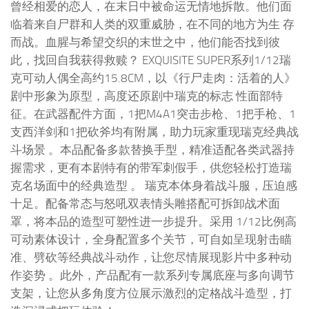
曾经相爱的恋人，在末日中被命运无情地拆散。他们面
临着来自尸群和人类的双重威胁，在不同的地方为生 存
而战。血腥与希望交织的末世之中，他们能否找到彼
此，找回自我获得救赎？ EXQUISITE SUPER系列1/12瑞
克可动人偶全高约15.8CM，以《行尸走肉：活着的人》
剧中形象为原型，高度还原剧中瑞克的标志 性面部特
征。在武器配件方面，1把M4A1突击步枪、1把手枪、1
支⻄洋剑和1把砍斧均有附属，助力玩家重现瑞克经典战
斗场景 。本品配备多款替换手型，精准适配各类武器持
握需求，更有本剧特有的带军刺假手，供您轻松打造瑞
克名场面中的经典造型 。 瑞克本体身着战斗服，压迫感
十足。配备常态与怒吼双表情头雕搭配可拆卸战术面
罩，将本品的造型可塑性进一步提升。采用 1/12比例高
可动素体设计，全身配置多个关节，可自如呈现射击瞄
准、劈砍等经典战斗动作，让您尽情展现影片中多种动
作姿势 。此外，产品配有一款系列专属底座与多向调节
支架，让您从多⻆度方位展示激烈的定格战斗造型，打