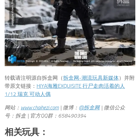
转载请注明源自拆盒网（
拆盒网-潮流玩具新媒体
）并附
带原文链接：
HIYA海雅EXQUISITE 行尸走肉活着的人
1/12 瑞克 可动人偶
网站：
www.chaihezi.com
| 微博：
@拆盒网
| 微信公众
号：拆盒 | 官方QQ群：658490394
相关玩具：