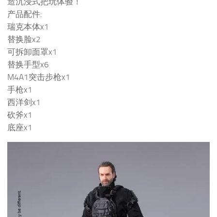
造沉浸式把玩体验！
产品配件:
瑞克本体x1
替换脸x2
可拆卸面罩x1
替换手型x6
M4A1突击步枪x1
手枪x1
⻄洋剑x1
砍斧x1
底座x1