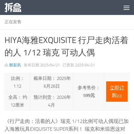
跳至内容
正在发售
HIYA海雅EXQUISITE 行尸走肉活着
的人 1/12 瑞克 可动人偶
由
酥梨凤
· 发布日期
2025/04/21
· 已更新
2025/04/21
比例：
截单日期： 2025年
1:12
6月26日
参考售价：
立即订
购>>
599元
全高： 约
预计到货： 2026年
12厘米
4月
《行尸走肉：活着的人》瑞克 1/12比例可动人偶现已加
入海雅玩具EXQUISITE SUPER系列！ 瑞克和米琼恩这对