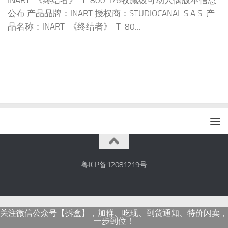
INART-《终结者》-T-800 1/6收藏级可动人偶版本信息
公布 产品品牌：INART 授权商：STUDIOCANAL S.A.S. 产
品名称：INART-《终结者》-T-80...
粤ICP备12081219号
关注微信公众号【拆盒】，加群、吃现、到货通知、特价闪卖，
一步到位！