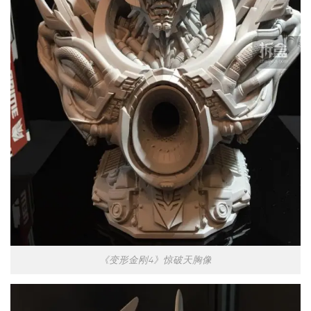
《变形金刚4》惊破天胸像