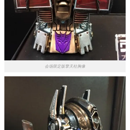
会场限定版擎天柱胸像