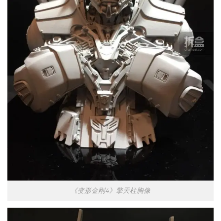
《变形金刚4》擎天柱胸像