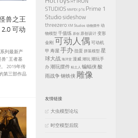
HotToys
IRON
HT
Prime 1
STUDIOS
p1s
MAFEX
Studio
sideshow
拉怪兽之王
threezero
动
XM Studios
动物摆件
2.0 可动
千值练
变形
物模型
原创设计
原创
可动人偶
金刚
可动机
手办
星
寿屋
甲
扭蛋
拼装模型
SIC系列最新产
球大战
兽” 王者基
漫威
潮玩手
潮玩
海洋堂
。 2019年传
潮玩摆件
蝙蝠侠
酸
办
粘土人
雕像
的第三部作品
雨战争
钢铁侠
友情链接
大虫模型论坛
时空模型后院