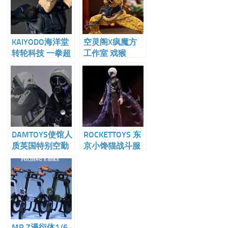
KAIYODO海洋堂
空灵阁X疯魔方
转轮科技 一拳超
工作室 戏猴
人 饿狼 可动人偶
1/12可动人偶
DAMTOYS使馆人
ROCKETTOYS 东
质英国特别空勤
京小馋猫战斗服
团反恐大队猎人
豪华版 1/6可动
行动1/12
人偶
MR.Z漫衍体1/6