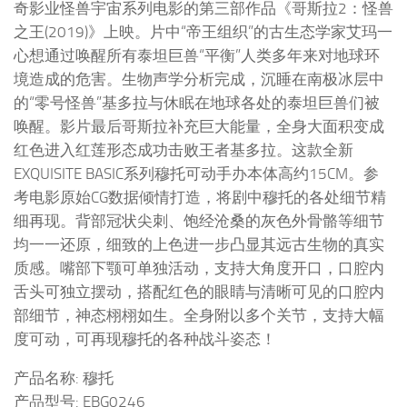
奇影业怪兽宇宙系列电影的第三部作品《哥斯拉2：怪兽
之王(2019)》上映。片中“帝王组织”的古生态学家艾玛一
心想通过唤醒所有泰坦巨兽“平衡”人类多年来对地球环
境造成的危害。生物声学分析完成，沉睡在南极冰层中
的“零号怪兽”基多拉与休眠在地球各处的泰坦巨兽们被
唤醒。影片最后哥斯拉补充巨大能量，全身大面积变成
红色进入红莲形态成功击败王者基多拉。这款全新
EXQUISITE BASIC系列穆托可动手办本体高约15CM。参
考电影原始CG数据倾情打造，将剧中穆托的各处细节精
细再现。背部冠状尖刺、饱经沧桑的灰色外骨骼等细节
均一一还原，细致的上色进一步凸显其远古生物的真实
质感。嘴部下颚可单独活动，支持大角度开口，口腔内
舌头可独立摆动，搭配红色的眼睛与清晰可见的口腔内
部细节，神态栩栩如生。全身附以多个关节，支持大幅
度可动，可再现穆托的各种战斗姿态！
产品名称: 穆托
产品型号: EBG0246