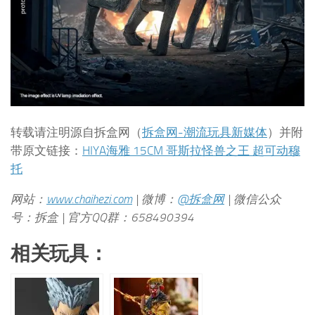
转载请注明源自拆盒网（
拆盒网-潮流玩具新媒体
）并附
带原文链接：
HIYA海雅 15CM 哥斯拉怪兽之王 超可动穆
托
网站：
www.chaihezi.com
| 微博：
@拆盒网
| 微信公众
号：拆盒 | 官方QQ群：658490394
相关玩具：