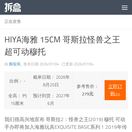
跳至内容
正在发售
HIYA海雅 15CM 哥斯拉怪兽之王
超可动穆托
由
酥梨凤
· 发布日期
2026/07/04
· 已更新
2026/07/04
截单日期： 2026年
比例： -
8月25日
参考售价：
立即订
购>>
279元
全高： 约
预计到货： 2027年
15厘米
6月
我们很高兴地宣布 哥斯拉2：怪兽之王(2019) 穆托 可动
手办即将加入海雅玩具EXQUISITE BASIC系列！2019年传