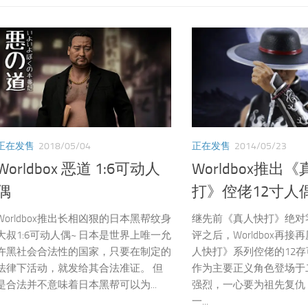
正在发售
2018/05/04
正在发售
2014/05/23
Worldbox 恶道 1:6可动人
Worldbox推出
偶
打》倥佬12寸人
Worldbox推出长相凶狠的日本黑帮纹身
继先前《真人快打》绝对
大叔1:6可动人偶~ 日本是世界上唯一允
评之后，Worldbox再
许黑社会合法性的国家，只要在制定的
人快打》系列倥佬的12
法律下活动，就发给其合法准证。 但
作为主要正义角色登场于
是合法并不意味着日本黑帮可以为...
强烈，一心要为祖先复仇
一...