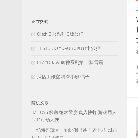
正在热销
Glitch Cillic系列 Q版公仔
J.T STUDIO YORU YOKU 8寸 狐狸
PLAYDRAW 疯神系列第二弹 雷震
瓜恬工作室 猜拳小班 鸽子
随机文章
JM TOYS 极寒 绝对零度 真人快打 游戏同人
1/12可动人偶
HIYA海雅玩具 1:18比例《铁血战士2》城市
猎人、守卫铁血