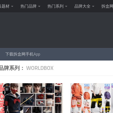
具题材
热门品牌
热门系列
品牌大全
拆盒
下载拆盒网手机App
品牌系列：
WORLDBOX