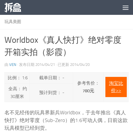
跳至内容
玩具美图
Worldbox《真人快打》绝对零度
开箱实拍（影霞）
由
VEN
· 发布日期
2014/04/21
· 已更新
2014/04/20
比例： 1:6
截单日期： -
参考售价：
淘宝比
全高： 约
价>>
780元
预计到货： -
30厘米
名不见经传的玩具界新兵Worldbox，于去年推出《真人
快打》绝对零度（Sub-Zero）的1:6可动人偶，日前这款
玩具模型已经到货。