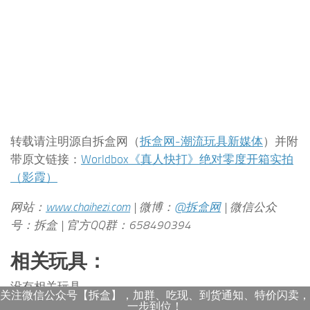
转载请注明源自拆盒网（
拆盒网-潮流玩具新媒体
）并附
带原文链接：
Worldbox《真人快打》绝对零度开箱实拍
（影霞）
网站：
www.chaihezi.com
| 微博：
@拆盒网
| 微信公众
号：拆盒 | 官方QQ群：658490394
相关玩具：
没有相关玩具
关注微信公众号【拆盒】，加群、吃现、到货通知、特价闪卖，
一步到位！