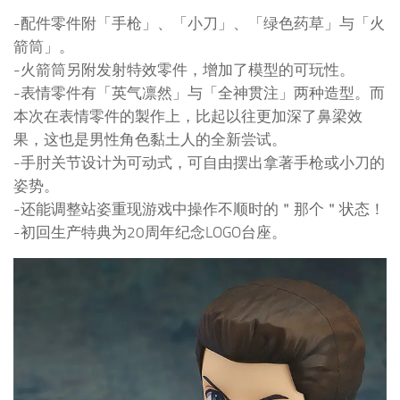
-配件零件附「手枪」、「小刀」、「绿色药草」与「火
箭筒」。
-火箭筒另附发射特效零件，增加了模型的可玩性。
-表情零件有「英气凛然」与「全神贯注」两种造型。而
本次在表情零件的製作上，比起以往更加深了鼻梁效
果，这也是男性角色黏土人的全新尝试。
-手肘关节设计为可动式，可自由摆出拿著手枪或小刀的
姿势。
-还能调整站姿重现游戏中操作不顺时的＂那个＂状态！
-初回生产特典为20周年纪念LOGO台座。