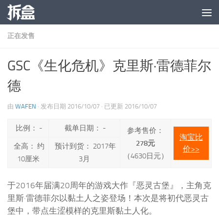
跳至内容
正在发售
GSC《生化危机》克里斯·雷德菲尔
德
由
WAFEN
· 发布日期
2016/10/07
· 已更新
2016/10/07
比例： -
截单日期： -
参考售价：
淘宝比
278元
全高： 约
预计到货： 2017年
价>>
（4630日元）
10厘米
3月
于2016年届满20周年的游戏大作『恶灵古堡』，主角克
里斯·雷德菲尔以黏土人之姿登场！本次是将初代恶灵古
堡中，带点生涩模样的克里斯黏土人化。