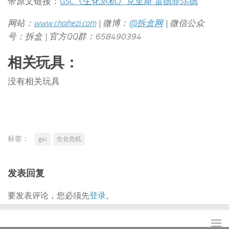
带原文链接：
GSC《生化危机》克里斯·雷德菲尔德
网站：
www.chaihezi.com
| 微博：
@拆盒网
| 微信公众
号：拆盒 | 官方QQ群：658490394
相关玩具：
没有相关玩具
标签：
gsc
生化危机
发表回复
要发表评论，您必须先
登录
。