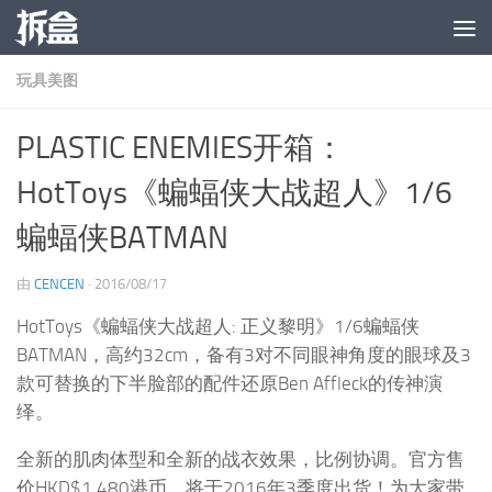
跳至内容
玩具美图
PLASTIC ENEMIES开箱：
HotToys《蝙蝠侠大战超人》1/6
蝙蝠侠BATMAN
由
CENCEN
·
2016/08/17
HotToys《蝙蝠侠大战超人: 正义黎明》1/6蝙蝠侠
BATMAN，高约32cm，备有3对不同眼神角度的眼球及3
款可替换的下半脸部的配件还原Ben Affleck的传神演
绎。
全新的肌肉体型和全新的战衣效果，比例协调。官方售
价HKD$1,480港币，将于2016年3季度出货！为大家带