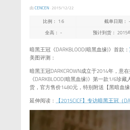
由
CENCEN
·
2015/12/22
比例： 1:6
截单日期： 
全高： -
预计到货： 2015
暗黑王冠《DARKBLOOD(暗黑血缘)》首款：
美图评测：
暗黑王冠DARKCROWN成立于2014年
《DARKBLOOD(暗黑血缘)》第一款1/6
货，官方售价1480元，特别附送【黑暗血
延伸阅读：
【2015CICF】专访暗黑王冠（DARK