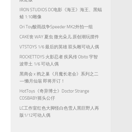
IRON STUDIOS DC电影《海王》海王、黑蝠
鲼 1:10雕像
Ori Toy酸雨战争Speeder MK2外拍一组
CAKE丧 WAY 夏虫 微光朵儿 原创潮玩摆件
VTSTOYS 1/6 最后的英雄 双头雕可动人偶
ROCKETTOYS 火影忍者 疾风传 Obito 宇智
波带土 1/6 可动人偶
黑商会 x 鸦之巢《月魔长老会》系列之二
—懒月仙翁 即将开订！
HotToys《奇异博士》Doctor Strange
COSBABY摇头公仔
LC工作室红色大脚怪白色雪人黑巨野人再
版1/12可动人偶