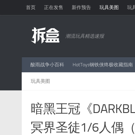
首页
正在发售
新作预告
玩具美图
玩
跳至内容
潮流玩具精选速报
酸雨战争小百科
HotToys钢铁侠终极收藏指南
玩具美图
暗黑王冠《DARKB
冥界圣徒1/6人偶（