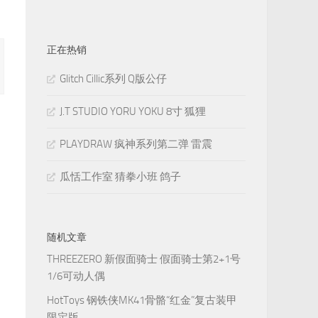
正在热销
Glitch Cillic系列 Q版公仔
J.T STUDIO YORU YOKU 8寸 狐狸
PLAYDRAW 疯神系列第二弹 雷震
瓜恬工作室 猜拳小班 鸽子
随机文章
THREEZERO 新假面骑士 假面骑士第2+1号
1/6可动人偶
HotToys 钢铁侠MK41骨骼“红金”复古装甲
限定版