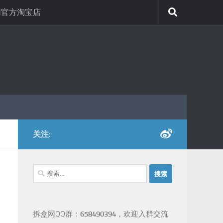
网官方淘宝店
关注:
搜
索：
拆盒网QQ群：
658490394
，欢迎入群交流