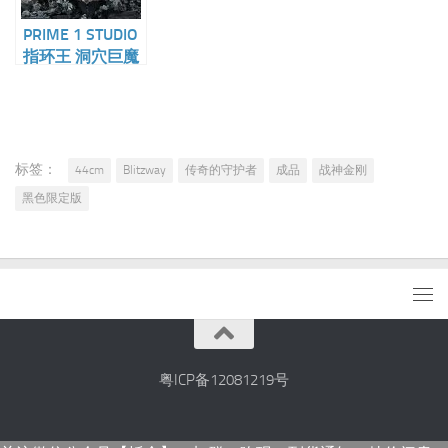
PRIME 1 STUDIO
指环王 洞穴巨魔
豪华版 1/6雕像
标签：
44cm
Blitzway
传奇的守护者
成品
战神金刚
黑色限定版
粤ICP备12081219号