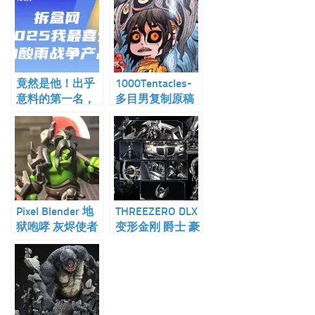
竟然是他！出乎
1000Tentacles-
意料的第一名，
多目男复制原稿
拆盒2025我最喜
集
爱的酸雨战争产
品评选结果公布
Pixel Blender 地
THREEZERO DLX
狱咆哮 灰烬使者
变形金刚 爵士 豪
GK手办雕像摆件
华版 19cm可动
人偶