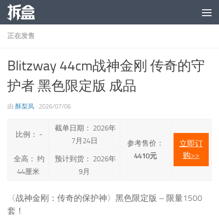
跳至内容
正在发售
Blitzway 44cm战神金刚 传奇的守
护者 黑色限定版 成品
由
酥梨凤
·
2026/07/06
截单日期： 2026年
比例： -
7月24日
参考售价：
立即订
购>>
4410元
全高： 约
预计到货： 2026年
44厘米
9月
〈战神金刚：传奇的保护神〉黑色限定版 – 限量1500
套！