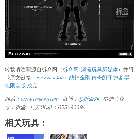
转载请注明源自拆盒网（
拆盒网-潮流玩具新媒体
）并附
带原文链接：
Blitzway 44cm战神金刚 传奇的守护者 黑
色限定版 成品
网站：
www.chaihezi.com
| 微博：
@拆盒网
| 微信公众
号：拆盒 | 官方QQ群：658490394
相关玩具：