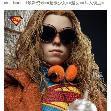
#inart##inart最新资讯##超级少女##超女##兵人模型#