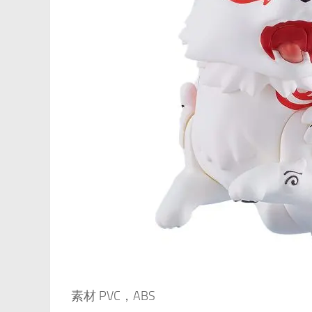
素材 PVC，ABS