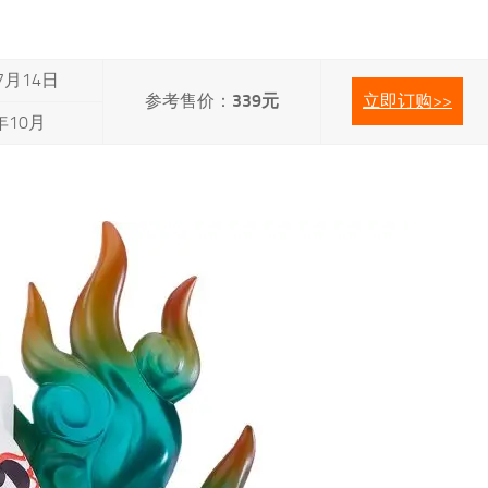
7月14日
参考售价：
339元
立即订购>>
年10月