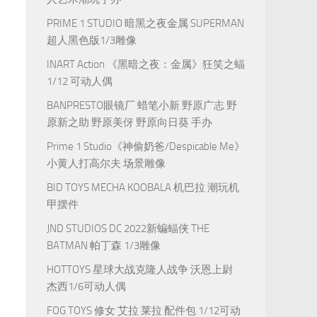
PRIME 1 STUDIO 暗黑之夜金属 SUPERMAN
超人黑色版1/3雕像
INART Action 《黑暗之夜：金属》狂笑之蝠
1/12 可动人偶
BANPRESTO眼镜厂 蜡笔小新 野原广志 野
原新之助 野原美伢 野原向日葵 手办
Prime 1 Studio《神偷奶爸/Despicable Me》
小黄人打高尔夫 场景雕像
BID TOYS MECHA KOOBALA 机巴拉 潮玩机
甲摆件
JND STUDIOS DC 2022新蝙蝠侠 THE
BATMAN 帕丁森 1/3雕像
HOTTOYS 星球大战克隆人战争 沃恩上尉
杰西1/6可动人偶
FOG TOYS 修女 艾拉 莱拉 配件包 1/12可动