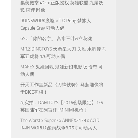
集美殿堂 42cm正版授权 英雄联盟 九尾妖
狐 阿狸 雕像
RUINSWORK废墟 × T.O.Peng 梦旅人
Capsule Gray 可动人偶
GSC「你的名字」 宫水三叶&立花泷
MR.Z DINGTOYS 天勇星大刀 关胜 水浒传 马
军五虎将 1/6可动人偶
MAFEX 鬼娃回魂 鬼娃新娘电影版 恰奇 可
动人偶
开天工作室新品《刀锋铁骑》马超雕像将
于BJCC亮相！
AJ实拍：DAMTOYS【2016会场限定】1/6
英国陆军在阿富汗-MINIMI机枪手
The Worst x Super7 x ANNEX2179 x ACID
RAIN WORLD 酸雨战争3.75寸可动兵人