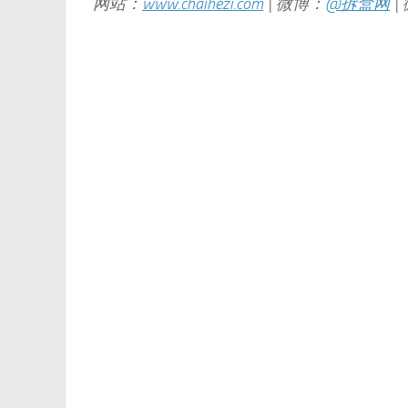
网站：
www.chaihezi.com
| 微博：
@拆盒网
|