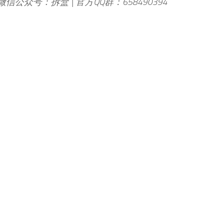
 微信公众号：拆盒 | 官方QQ群：658490394