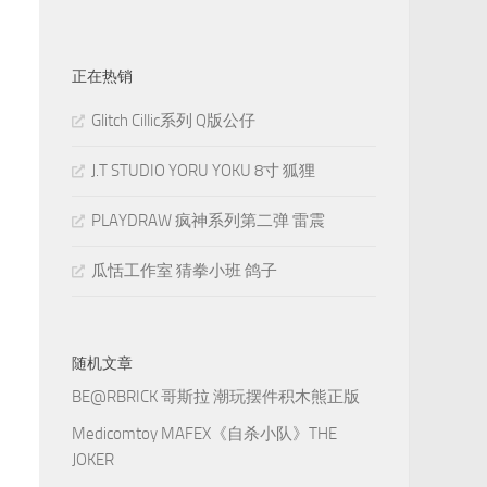
正在热销
Glitch Cillic系列 Q版公仔
J.T STUDIO YORU YOKU 8寸 狐狸
PLAYDRAW 疯神系列第二弹 雷震
瓜恬工作室 猜拳小班 鸽子
随机文章
BE@RBRICK 哥斯拉 潮玩摆件积木熊正版
Medicomtoy MAFEX《自杀小队》THE
JOKER