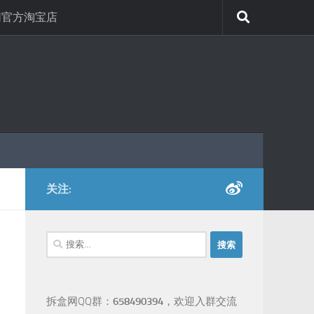
网官方淘宝店
关注:
搜
索：
拆盒网QQ群：
658490394
，欢迎入群交流