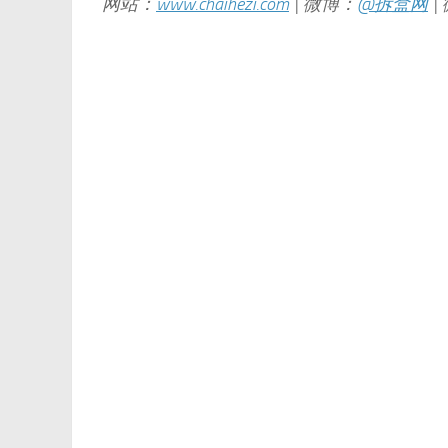
网站：
www.chaihezi.com
| 微博：
@拆盒网
|