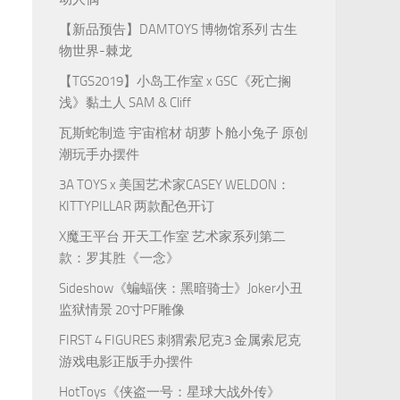
【新品预告】DAMTOYS 博物馆系列 古生
物世界-棘龙
【TGS2019】小岛工作室 x GSC《死亡搁
浅》黏土人 SAM & Cliff
瓦斯蛇制造 宇宙棺材 胡萝卜舱小兔子 原创
潮玩手办摆件
3A TOYS x 美国艺术家CASEY WELDON：
KITTYPILLAR 两款配色开订
X魔王平台 开天工作室 艺术家系列第二
款：罗其胜《一念》
Sideshow《蝙蝠侠：黑暗骑士》Joker小丑
监狱情景 20寸PF雕像
FIRST 4 FIGURES 刺猬索尼克3 金属索尼克
游戏电影正版手办摆件
HotToys《侠盗一号：星球大战外传》