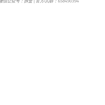
 微信公众号：拆盒 | 官方QQ群：658490394