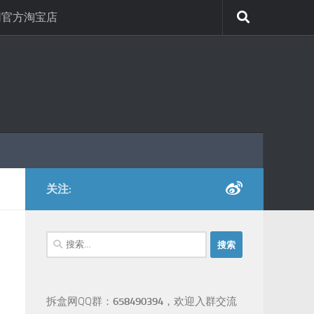
网官方淘宝店
关注:
搜
索：
拆盒网QQ群：
658490394
，欢迎入群交流