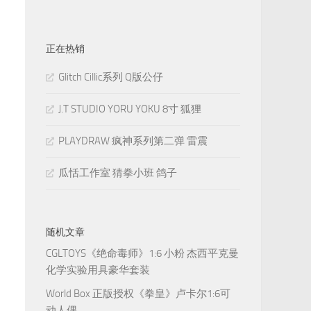
正在热销
Glitch Cillic系列 Q版公仔
J.T STUDIO YORU YOKU 8寸 狐狸
PLAYDRAW 疯神系列第二弹 雷震
瓜恬工作室 猜拳小班 鸽子
随机文章
CGLTOYS《绝命毒师》1:6 小粉 杰西平克曼
化学实验用具豪华套装
World Box 正版授权《拳皇》卢卡尔1:6可
动人偶