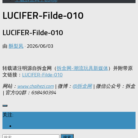
LUCIFER-Filde-010
LUCIFER-Filde-010
由
酥梨凤
·
2026/06/03
转载请注明源自拆盒网（
拆盒网-潮流玩具新媒体
）并附带原
文链接：
LUCIFER-Filde-010
网站：
www.chaihezi.com
| 微博：
@拆盒网
| 微信公众号：拆盒
| 官方QQ群：658490394
关注:
搜