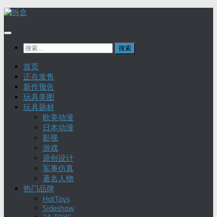
跳
至
内
容
搜
索：
首页
正在发售
新作预告
玩具美图
玩具题材
欧美动漫
日本动漫
影视
游戏
原创设计
军事仿真
著名人物
热门品牌
HotToys
Sideshow