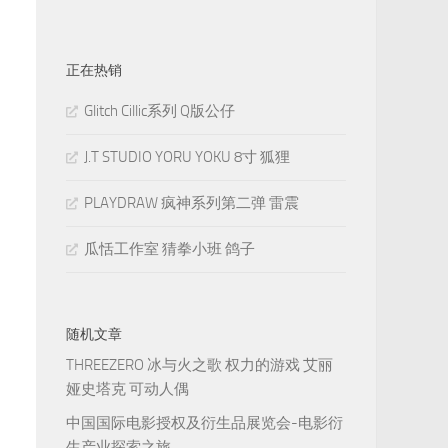
正在热销
Glitch Cillic系列 Q版公仔
J.T STUDIO YORU YOKU 8寸 狐狸
PLAYDRAW 疯神系列第二弹 雷震
瓜恬工作室 猜拳小班 鸽子
随机文章
THREEZERO 冰与火之歌 权力的游戏 艾丽
娅史塔克 可动人偶
中国国际电影授权及衍生品展览会-电影衍
生产业探索之旅