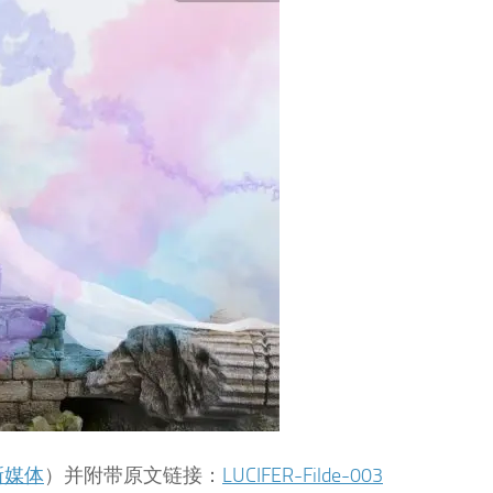
新媒体
）并附带原文链接：
LUCIFER-Filde-003