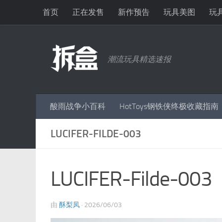
首页
正在发售
新作预告
玩具美图
玩
跳至内容
潮流玩具精选速报
酸雨战争小百科
HotToys钢铁侠终极收藏指南
LUCIFER-FILDE-003
LUCIFER-Filde-003
由
酥梨凤
·
2026/06/03