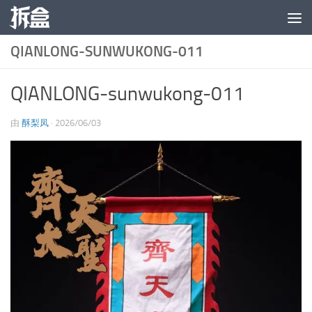
跳至内容
QIANLONG-SUNWUKONG-011
QIANLONG-sunwukong-011
由
酥梨凤
·
2026/06/03