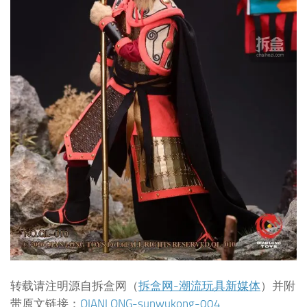
转载请注明源自拆盒网（
拆盒网-潮流玩具新媒体
）并附
带原文链接：
QIANLONG-sunwukong-004