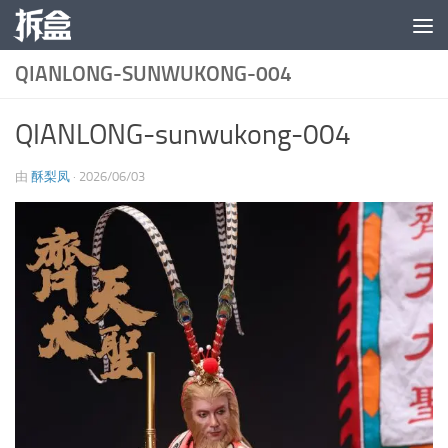
跳至内容
QIANLONG-SUNWUKONG-004
QIANLONG-sunwukong-004
由
酥梨凤
·
2026/06/03