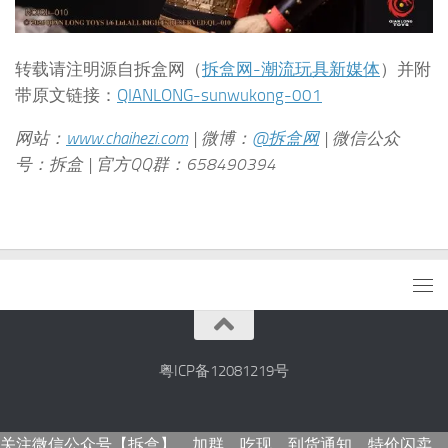
转载请注明源自拆盒网（
拆盒网-潮流玩具新媒体
）并附
带原文链接：
QIANLONG-sunwukong-001
网站：
www.chaihezi.com
| 微博：
@拆盒网
| 微信公众
号：拆盒 | 官方QQ群：658490394
粤ICP备12081219号
关注微信公众号【拆盒】，加群、吃现、到货通知、特价闪卖，