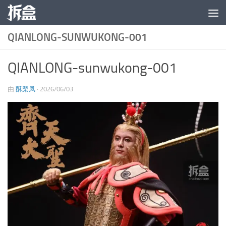
跳至内容
QIANLONG-SUNWUKONG-001
QIANLONG-sunwukong-001
由
酥梨凤
·
2026/06/03