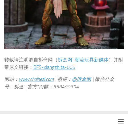
转载请注明源自拆盒网（
拆盒网-潮流玩具新媒体
）并附
带原文链接：
BFS-xiangzhita-005
网站：
www.chaihezi.com
| 微博：
@拆盒网
| 微信公众
号：拆盒 | 官方QQ群：658490394