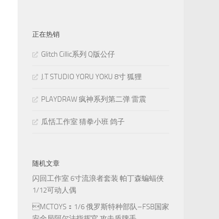
正在热销
Glitch Cillic系列 Q版公仔
J.T STUDIO YORU YOKU 8寸 狐狸
PLAYDRAW 疯神系列第二弹 雷震
瓜恬工作室 猜拳小班 鸽子
随机文章
闪回工作室 6寸流浪者套装 帕丁森蝙蝠侠
1/12可动人偶
MCTOYS：1/6 俄罗斯特种部队–FSB国家
安全局阿尔法指挥官 攻击盾牌手