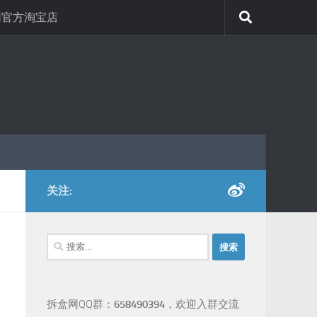
网官方淘宝店
关注:
搜
索：
拆盒网QQ群：
658490394
，欢迎入群交流