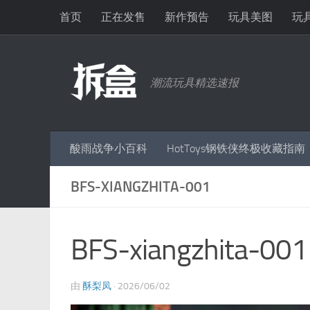
首页
正在发售
新作预告
玩具美图
玩
跳至内容
潮流玩具精选速报
酸雨战争小百科
HotToys钢铁侠终极收藏指南
BFS-XIANGZHITA-001
BFS-xiangzhita-001
由
酥梨凤
·
2026/06/02