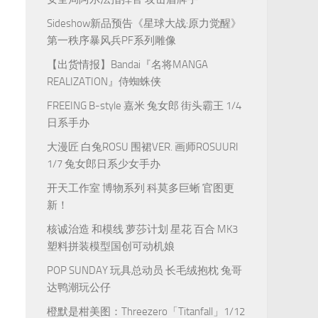
Sideshow新品预告《星球大战:原力觉醒》
第一秩序暴风兵PF系列雕像
【出货情报】Bandai『名将MANGA
REALIZATION』侍蜘蛛侠
FREEING B-style 嘉米 兔女郎 街头霸王 1/4
日系手办
大漫匠 白兔ROSU 围裙VER. 画师ROSUURI
1/7 兔女郎日系少女手办
开天工作室 博物系列 科莫多巨蜥 官图更
新！
核诚治造 和模线 萝莎计划 星花 百合 MK3
塑料拼装模型国创可动机娘
POP SUNDAY 玩具总动员 长毛绒抱枕 兔哥
达鸭潮玩公仔
橙默是柑美图：Threezero「Titanfall」1/12