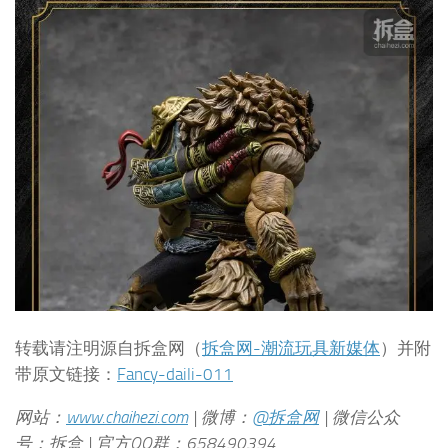
转载请注明源自拆盒网（
拆盒网-潮流玩具新媒体
）并附
带原文链接：
Fancy-daili-011
网站：
www.chaihezi.com
| 微博：
@拆盒网
| 微信公众
号：拆盒 | 官方QQ群：658490394