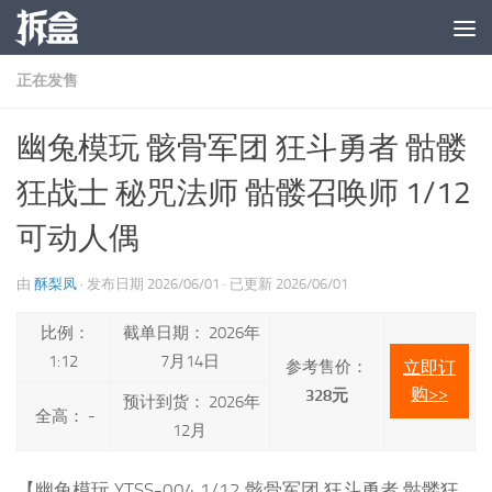
跳至内容
正在发售
幽兔模玩 骸骨军团 狂斗勇者 骷髅
狂战士 秘咒法师 骷髅召唤师 1/12
可动人偶
由
酥梨凤
· 发布日期
2026/06/01
· 已更新
2026/06/01
比例：
截单日期： 2026年
1:12
7月14日
参考售价：
立即订
购>>
328元
预计到货： 2026年
全高： -
12月
【幽兔模玩 YTSS-004 1/12 骸骨军团 狂斗勇者 骷髅狂