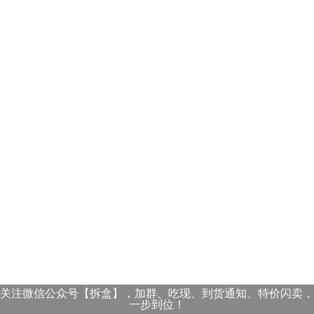
关注微信公众号【拆盒】，加群、吃现、到货通知、特价闪卖，
一步到位！