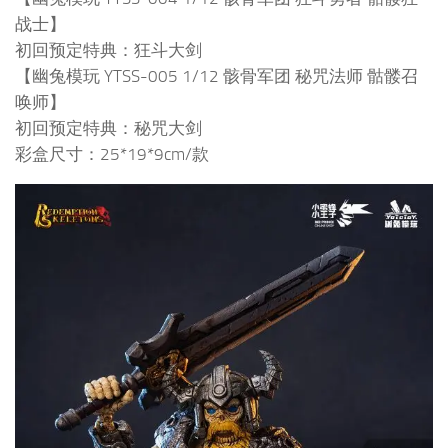
战士】
初回预定特典：狂斗大剑
【幽兔模玩 YTSS-005 1/12 骸骨军团 秘咒法师 骷髅召
唤师】
初回预定特典：秘咒大剑
彩盒尺寸：25*19*9cm/款