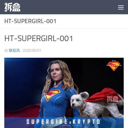
跳至内容
HT-SUPERGIRL-001
HT-SUPERGIRL-001
由
酥梨凤
·
2026/06/01