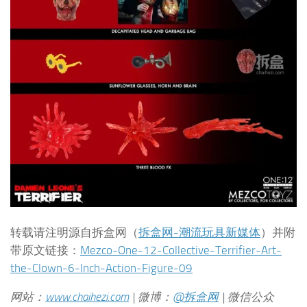
转载请注明源自拆盒网（
拆盒网-潮流玩具新媒体
）并附
带原文链接：
Mezco-One-12-Collective-Terrifier-Art-
the-Clown-6-Inch-Action-Figure-09
网站：
www.chaihezi.com
| 微博：
@拆盒网
| 微信公众