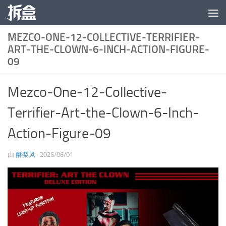
跳至内容
MEZCO-ONE-12-COLLECTIVE-TERRIFIER-
ART-THE-CLOWN-6-INCH-ACTION-FIGURE-
09
Mezco-One-12-Collective-
Terrifier-Art-the-Clown-6-Inch-
Action-Figure-09
由
酥梨凤
·
2026/06/01