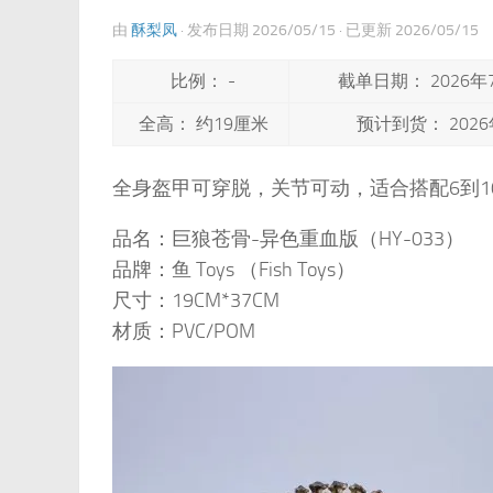
由
酥梨凤
· 发布日期
2026/05/15
· 已更新
2026/05/15
比例： -
截单日期： 2026年
全高： 约19厘米
预计到货： 2026
全身盔甲可穿脱，关节可动，适合搭配6到1
品名：巨狼苍骨-异色重血版（HY-033）
品牌：鱼 Toys （Fish Toys）
尺寸：19CM*37CM
材质：PVC/POM