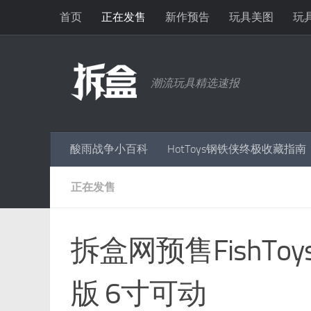
首页
正在发售
新作预告
玩具美图
玩
跳至内容
潮流玩具精选速报
酸雨战争小百科
HotToys钢铁侠终极收藏指南
正在发售
拆盒网预售FishTo
版 6寸可动