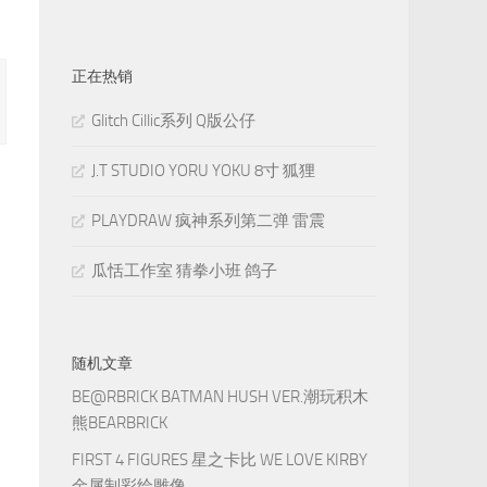
正在热销
Glitch Cillic系列 Q版公仔
J.T STUDIO YORU YOKU 8寸 狐狸
PLAYDRAW 疯神系列第二弹 雷震
瓜恬工作室 猜拳小班 鸽子
随机文章
BE@RBRICK BATMAN HUSH VER.潮玩积木
熊BEARBRICK
FIRST 4 FIGURES 星之卡比 WE LOVE KIRBY
金属制彩绘雕像