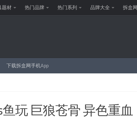
具题材
热门品牌
热门系列
品牌大全
拆盒
下载拆盒网手机App
ys鱼玩 巨狼苍骨 异色重血