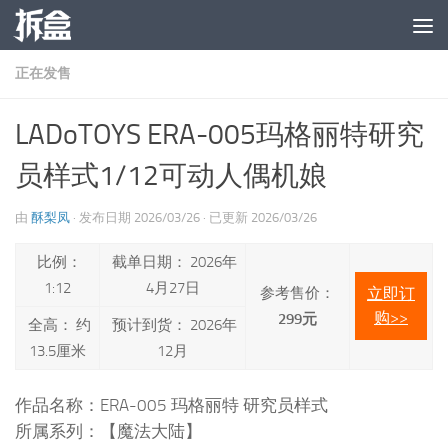
跳至内容
正在发售
LADoTOYS ERA-005玛格丽特研究
员样式1/12可动人偶机娘
由
酥梨凤
· 发布日期
2026/03/26
· 已更新
2026/03/26
比例：
截单日期： 2026年
1:12
4月27日
参考售价：
立即订
购>>
299元
全高： 约
预计到货： 2026年
13.5厘米
12月
作品名称：ERA-005 玛格丽特 研究员样式
所属系列：【魔法大陆】