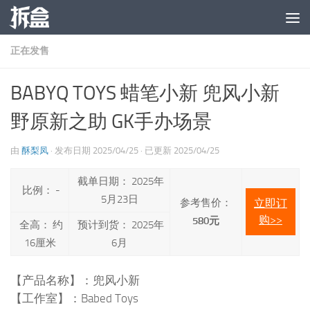
跳至内容
正在发售
BABYQ TOYS 蜡笔小新 兜风小新
野原新之助 GK手办场景
由
酥梨凤
· 发布日期
2025/04/25
· 已更新
2025/04/25
截单日期： 2025年
比例： -
5月23日
参考售价：
立即订
购>>
580元
全高： 约
预计到货： 2025年
16厘米
6月
【产品名称】：兜风小新
【工作室】：Babed Toys