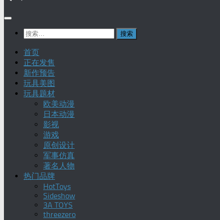
搜
索：
首页
正在发售
新作预告
玩具美图
玩具题材
欧美动漫
日本动漫
影视
游戏
原创设计
军事仿真
著名人物
热门品牌
HotToys
Sideshow
3A TOYS
threezero