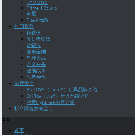
DAMTOYS
Prime 1 Studio
寿屋
PlayArts改
热门系列
钢铁侠
复仇者联盟
蝙蝠侠
变形金刚
星球大战
合金装备
酸雨战争
忍者神龟
品牌大全
3A TOYS（threeA）玩具品牌介绍
Ori Toy（原品）玩具品牌介绍
黑章Lighblack品牌介绍
拆盒网官方淘宝店
首页