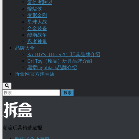
复仇者联盟
蝙蝠侠
变形金刚
星球大战
合金装备
酸雨战争
忍者神龟
品牌大全
3A TOYS（threeA）玩具品牌介绍
Ori Toy（原品）玩具品牌介绍
黑章Lighblack品牌介绍
拆盒网官方淘宝店
搜
索：
潮流玩具精选速报