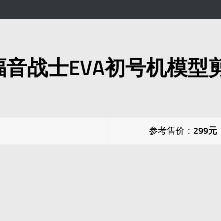
新世纪福音战士EVA初号机模
参考售价：
299元