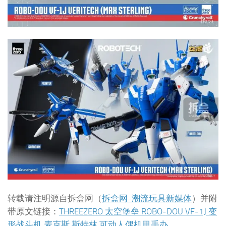
转载请注明源自拆盒网（
拆盒网-潮流玩具新媒体
）并附
带原文链接：
THREEZERO 太空堡垒 ROBO-DOU VF-1J 变
形战斗机 麦克斯 斯特林 可动人偶机甲手办