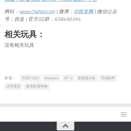
网站：
www.chaihezi.com
| 微博：
@拆盒网
| 微信公众
号：拆盒 | 官方QQ群：658490394
相关玩具：
没有相关玩具
标签：
ROBO‐DOU
threezero
VF-1J
变形战斗机
可动机甲
太空堡垒
麦克斯·斯特林