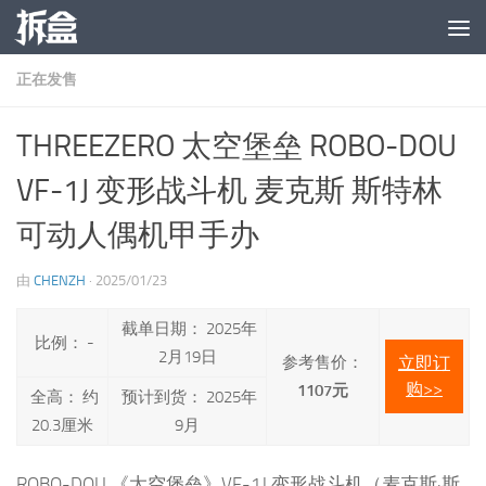
跳至内容
正在发售
THREEZERO 太空堡垒 ROBO-DOU
VF-1J 变形战斗机 麦克斯 斯特林
可动人偶机甲手办
由
CHENZH
·
2025/01/23
截单日期： 2025年
比例： -
2月19日
参考售价：
立即订
购>>
1107元
全高： 约
预计到货： 2025年
20.3厘米
9月
ROBO-DOU 《太空堡垒》VF-1J 变形战斗机（麦克斯·斯