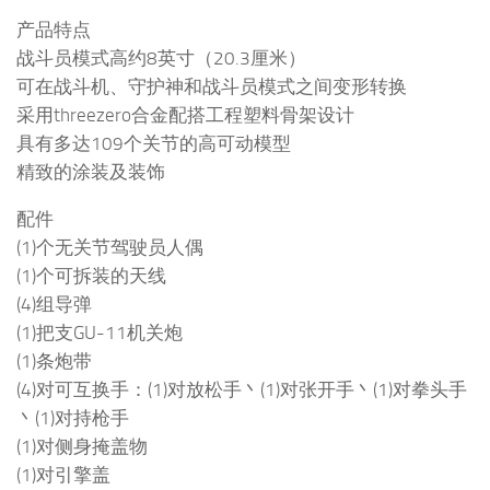
产品特点
战斗员模式高约8英寸（20.3厘米）
可在战斗机、守护神和战斗员模式之间变形转换
采用threezero合金配搭工程塑料骨架设计
具有多达109个关节的高可动模型
精致的涂装及装饰
配件
(1)个无关节驾驶员人偶
(1)个可拆装的天线
(4)组导弹
(1)把支GU-11机关炮
(1)条炮带
(4)对可互换手：(1)对放松手丶(1)对张开手丶(1)对拳头手
丶(1)对持枪手
(1)对侧身掩盖物
(1)对引擎盖