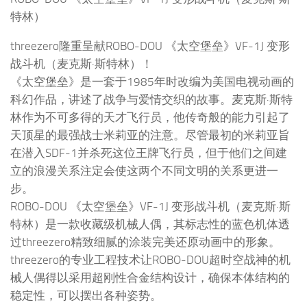
特林）
threezero隆重呈献ROBO-DOU 《太空堡垒》VF-1J 变形
战斗机（麦克斯·斯特林）！
《太空堡垒》是一套于1985年时改编为美国电视动画的
科幻作品，讲述了战争与爱情交织的故事。麦克斯·斯特
林作为不可多得的天才飞行员，他传奇般的能力引起了
天顶星的最强战士米莉亚的注意。尽管最初的米莉亚旨
在潜入SDF-1并杀死这位王牌飞行员，但于他们之间建
立的浪漫关系注定会使这两个不同文明的关系更进一
步。
ROBO-DOU 《太空堡垒》VF-1J 变形战斗机（麦克斯·斯
特林）是一款收藏级机械人偶，其标志性的蓝色机体透
过threezero精致细腻的涂装完美还原动画中的形象。
threezero的专业工程技术让ROBO-DOU超时空战神的机
械人偶得以采用超刚性合金结构设计，确保本体结构的
稳定性，可以摆出各种姿势。