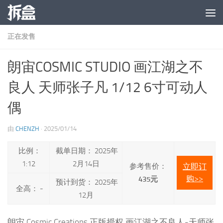
跳至内容
正在发售
朗宙COSMIC STUDIO 画江湖之不
良人 天师张子凡 1/12 6寸可动人
偶
由
CHENZH
·
2025/01/14
比例：
截单日期： 2025年
1:12
2月14日
参考售价：
立即订
购>>
435元
预计到货： 2025年
全高： -
12月
朗宙 Cosmic Creations 正版授权 画江湖之不良人-天师张