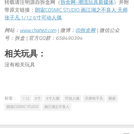
转载请注明源自拆盒网（
拆盒网-潮流玩具新媒体
）并附
带原文链接：
朗宙COSMIC STUDIO 画江湖之不良人 天师
张子凡 1/12 6寸可动人偶
网站：
www.chaihezi.com
| 微博：
@拆盒网
| 微信公众
号：拆盒 | 官方QQ群：658490394
相关玩具：
没有相关玩具
标签：
1:12
6寸
6寸人偶
可动人偶
天师张子凡
朗宙
朗宙COSMIC STUDIO
画江湖之不良人