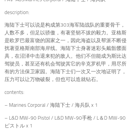
description:
海陆下士可以说是构成第303海军陆战队的重要骨干，
人数不多，但足以骄傲，有著坚韧不拔的毅力。亚格斯
是欧罗巴最富饶的国家之一，因此海盗以及帮派不断侵
扰著亚格斯南部海岸线。海陆下士身著迷彩头戴骷髅面
具，在沼泽中击退来犯的敌人。他们不但能成为斯比达
驾驶员，甚至还有机会驾驶其它的辛克罗机甲，用尽所
有的方法保卫家园。海陆下士们一次又一次地证明了，
压力可以让万物破裂，但也可以造就钻石。
contents:
– Marines Corporal / 海陆下士 / 海兵队 x 1
– L&D MW-90 Pistol / L&D MW-90手枪 / L＆D MW-90
ピストル x 1