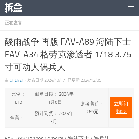
跳至内容
正在发售
酸雨战争 再版 FAV-A89 海陆下士
FAV-A34 格劳克渗透者 1/18 3.75
寸可动人偶兵人
由
CHENZH
· 发布日期
2024/10/17
· 已更新
2024/12/05
比例：
截单日期： 2024年
1:18
11月8日
参考售价：
立即订
购>>
269元
预计到货： 2025年
全高： -
3月
FAV-A89Marines Corporal / 海陆下士 / 海兵队