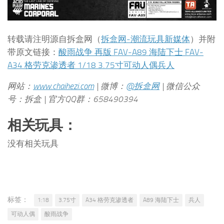
转载请注明源自拆盒网（
拆盒网-潮流玩具新媒体
）并附
带原文链接：
酸雨战争 再版 FAV-A89 海陆下士 FAV-
A34 格劳克渗透者 1/18 3.75寸可动人偶兵人
网站：
www.chaihezi.com
| 微博：
@拆盒网
| 微信公众
号：拆盒 | 官方QQ群：658490394
相关玩具：
没有相关玩具
标签：
1:18
3.75寸
A34 格劳克渗透者
A89 海陆下士
兵人
可动人偶
酸雨战争