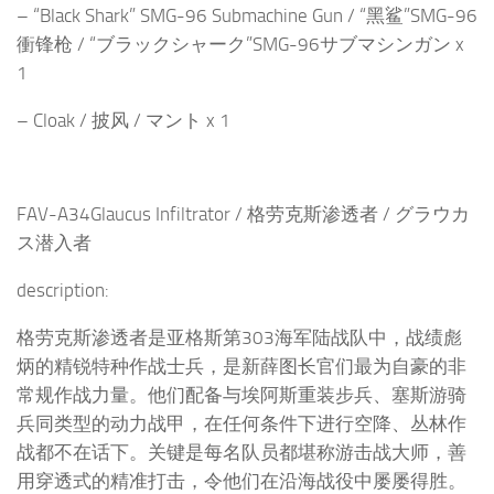
– “Black Shark” SMG-96 Submachine Gun / “黑鲨”SMG-96
衝锋枪 / “ブラックシャーク”SMG-96サブマシンガン x
1
– Cloak / 披风 / マント x 1
FAV-A34Glaucus Infiltrator / 格劳克斯渗透者 / グラウカ
ス潜入者
description:
格劳克斯渗透者是亚格斯第303海军陆战队中，战绩彪
炳的精锐特种作战士兵，是新薛图长官们最为自豪的非
常规作战力量。他们配备与埃阿斯重装步兵、塞斯游骑
兵同类型的动力战甲，在任何条件下进行空降、丛林作
战都不在话下。关键是每名队员都堪称游击战大师，善
用穿透式的精准打击，令他们在沿海战役中屡屡得胜。