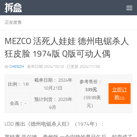
跳至内容
正在发售
MEZCO 活死人娃娃 德州电锯杀人
狂皮脸 1974版 Q版可动人偶
由
CHENZH
· 发布日期
2024/10/10
· 已更新
2024/11/28
截单日期： 2024年
参考售价：
比例： 1:8
10月21日
339元
立即订
购>>
（59.99美
预计到货： 2025年
全高： -
元）
6月
LDD 推出《德州电锯杀人狂》（1974年）：
莱特赛·菲尔德 – 豪华版 一个宁静的夏日午后，却变成了