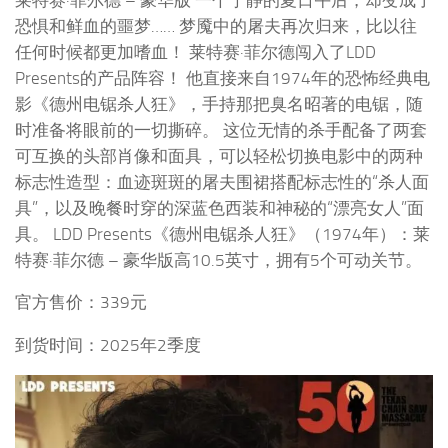
恐惧和鲜血的噩梦…… 梦魇中的屠夫再次归来，比以往
任何时候都更加嗜血！ 莱特赛·菲尔德闯入了LDD
Presents的产品阵容！ 他直接来自1974年的恐怖经典电
影《德州电锯杀人狂》，手持那把臭名昭著的电锯，随
时准备将眼前的一切撕碎。 这位无情的杀手配备了两套
可互换的头部肖像和面具，可以轻松切换电影中的两种
标志性造型：血迹斑斑的屠夫围裙搭配标志性的“杀人面
具”，以及晚餐时穿的深蓝色西装和神秘的“漂亮女人”面
具。 LDD Presents《德州电锯杀人狂》（1974年）：莱
特赛·菲尔德 – 豪华版高10.5英寸，拥有5个可动关节。
官方售价：339元
到货时间：2025年2季度