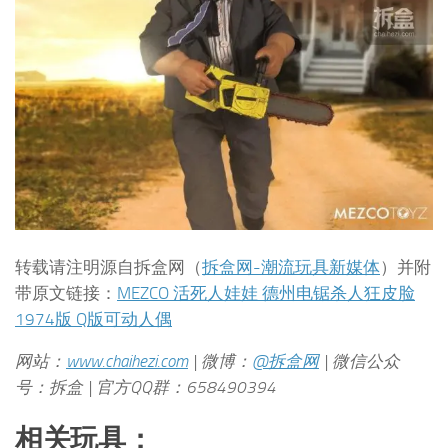
转载请注明源自拆盒网（
拆盒网-潮流玩具新媒体
）并附
带原文链接：
MEZCO 活死人娃娃 德州电锯杀人狂皮脸
1974版 Q版可动人偶
网站：
www.chaihezi.com
| 微博：
@拆盒网
| 微信公众
号：拆盒 | 官方QQ群：658490394
相关玩具：