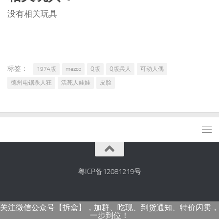
没有相关玩具
标签：
1974版
mezco
Q版
Q版兵人
可动人偶
德州电锯杀人狂
活死人娃娃
皮脸
粤ICP备12081219号
关注微信公众号【拆盒】，加群、吃现、到货通知、特价闪卖，
一步到位！