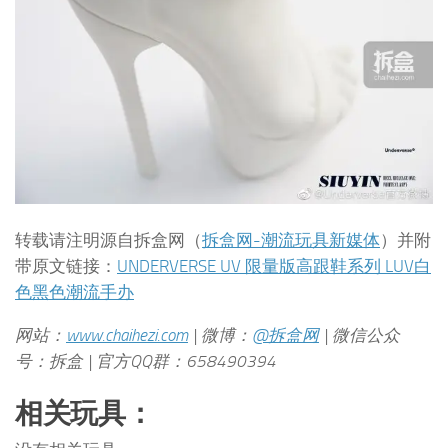
转载请注明源自拆盒网（
拆盒网-潮流玩具新媒体
）并附
带原文链接：
UNDERVERSE UV 限量版高跟鞋系列 LUV白
色黑色潮流手办
网站：
www.chaihezi.com
| 微博：
@拆盒网
| 微信公众
号：拆盒 | 官方QQ群：658490394
相关玩具：