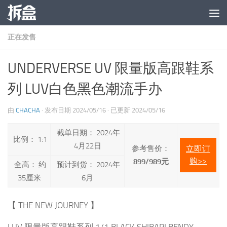
跳至内容
正在发售
UNDERVERSE UV 限量版高跟鞋系
列 LUV白色黑色潮流手办
由
CHACHA
· 发布日期
2024/05/16
· 已更新
2024/05/16
截单日期： 2024年
比例： 1:1
4月22日
参考售价：
立即订
购>>
899/989元
全高： 约
预计到货： 2024年
35厘米
6月
【 THE NEW JOURNEY 】
LUV 限量版高跟鞋系列 1/1 BLACK SHIBARI BENDY