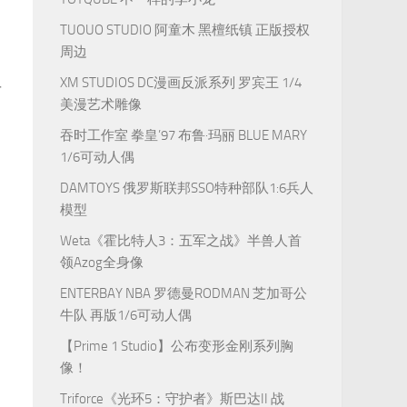
TUOUO STUDIO 阿童木 黑檀纸镇 正版授权
周边
XM STUDIOS DC漫画反派系列 罗宾王 1/4
斗
美漫艺术雕像
吞时工作室 拳皇’97 布鲁·玛丽 BLUE MARY
1/6可动人偶
DAMTOYS 俄罗斯联邦SSO特种部队1:6兵人
模型
Weta《霍比特人3：五军之战》半兽人首
领Azog全身像
ENTERBAY NBA 罗德曼RODMAN 芝加哥公
牛队 再版1/6可动人偶
【Prime 1 Studio】公布变形金刚系列胸
像！
Triforce《光环5：守护者》斯巴达II 战