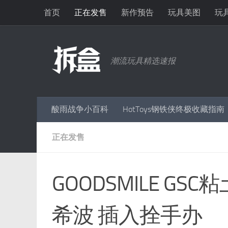
首页
正在发售
新作预告
玩具美图
玩
跳至内容
潮流玩具精选速报
酸雨战争小百科
HotToys钢铁侠终极收藏指南
正在发售
GOODSMILE GS
希波 插入拴手办