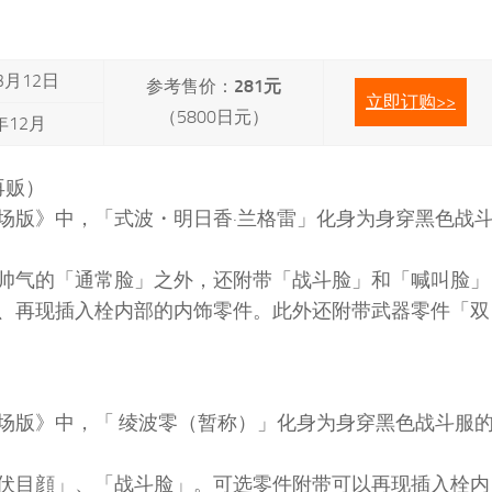
3月12日
参考售价：
281元
立即订购>>
（5800日元）
年12月
再贩）
场版》中，「式波・明日香·兰格雷」化身为身穿黑色战
帅气的「通常脸」之外，还附带「战斗脸」和「喊叫脸」
、再现插入栓内部的内饰零件。此外还附带武器零件「双
）
场版》中，「 绫波零（暂称）」化身为身穿黑色战斗服
伏目顔」、「战斗脸」。可选零件附带可以再现插入栓内