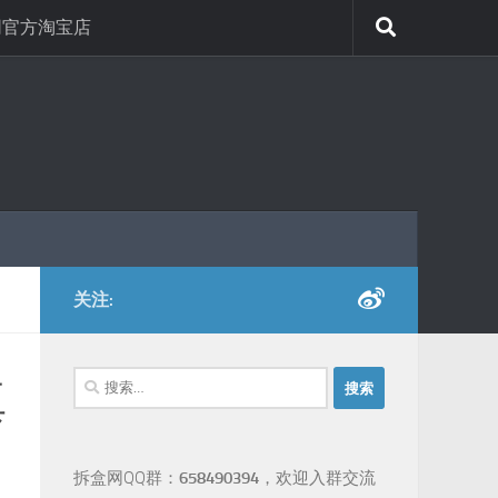
网官方淘宝店
关注:
搜
真
索：
拆盒网QQ群：
658490394
，欢迎入群交流