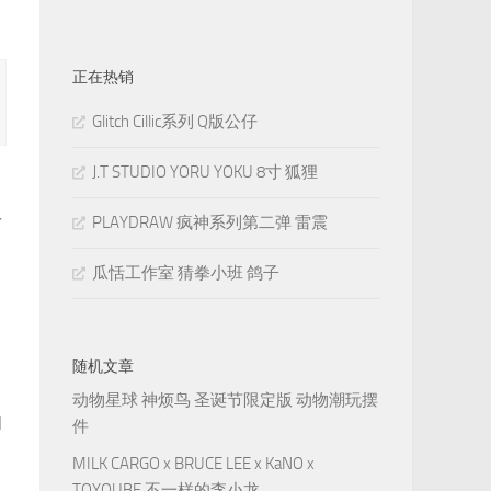
正在热销
Glitch Cillic系列 Q版公仔
J.T STUDIO YORU YOKU 8寸 狐狸
斗
PLAYDRAW 疯神系列第二弹 雷震
瓜恬工作室 猜拳小班 鸽子
随机文章
动物星球 神烦鸟 圣诞节限定版 动物潮玩摆
的
件
MILK CARGO x BRUCE LEE x KaNO x
TOYQUBE 不一样的李小龙