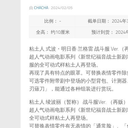
由
CHACHA
·
2024/02/05
比例： -
截单日期： 2024年
全高： 约10厘米
预计到货： 2024
粘土人 式波・明日香·兰格雷 战斗服 Ver.（
超人气动画电影系列《新世纪福音战士新剧
服的全可动式样粘土人再登场。
再现了具有特点的眼罩。可替换表情零件除
可选零件附带剧中登场的小型背包、计测器
刃薙刀」，能通过各种组装进行赏玩。
粘土人 绫波丽（暂称） 战斗服Ver. （再贩
超人气动画电影系列《新世纪福音战士新剧
全可动式样粘土人再登场。
可替换表情零件有无表情的「通常脸」、「