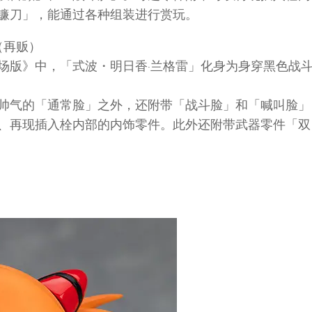
镰刀」，能通过各种组装进行赏玩。
.（再贩）
场版》中，「式波・明日香·兰格雷」化身为身穿黑色战
帅气的「通常脸」之外，还附带「战斗脸」和「喊叫脸」
、再现插入栓内部的内饰零件。此外还附带武器零件「双