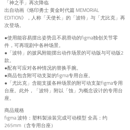
「神之手」再次降临
出自动画《烙印勇士 黄金时代篇 MEMORIAL
EDITION》，人称「天使长」的「波特」与「尤比克」再
次登场。
●使用能容易摆出姿势且不易滑动的figma独创关节零
件，可再现剧中各种场景。
●「波特」的披风附能摆出动作场景的可动版与可动版2
款。
●配有可应对各种情况的替换手腕。
●商品包含附可动支架的figma专用台座。
●「尤比克」含能支援各种场景的附可动支架figma专用
台座。此外，「波特」附以「蚀」为概念设计的专用台
座。
商品规格
figma 波特：塑料製涂装完成可动模型 全高：约
265mm（含专用台座）