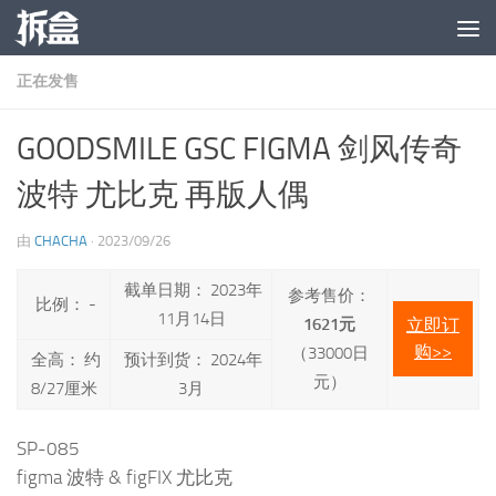
跳至内容
正在发售
GOODSMILE GSC FIGMA 剑风传奇
波特 尤比克 再版人偶
由
CHACHA
·
2023/09/26
截单日期： 2023年
参考售价：
比例： -
11月14日
1621元
立即订
购>>
（33000日
全高： 约
预计到货： 2024年
元）
8/27厘米
3月
SP-085
figma 波特 & figFIX 尤比克