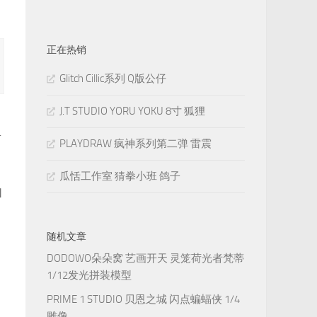
正在热销
Glitch Cillic系列 Q版公仔
J.T STUDIO YORU YOKU 8寸 狐狸
面
PLAYDRAW 疯神系列第二弹 雷震
瓜恬工作室 猜拳小班 鸽子
和
随机文章
DODOWO朵朵窝 艺画开天 灵笼荷光者梵蒂
1/12发光拼装模型
PRIME 1 STUDIO 贝恩之城 闪点蝙蝠侠 1/4
雕像