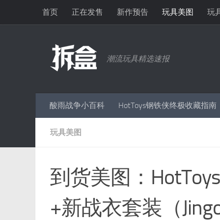
首页
正在发售
新作预告
玩具美图
玩
跳至内容
潮流玩具精选速报
酸雨战争小百科
HotToys钢铁侠终极收藏指南
玩具美图
到货美图：HotTo
+新战衣套装（Jingo