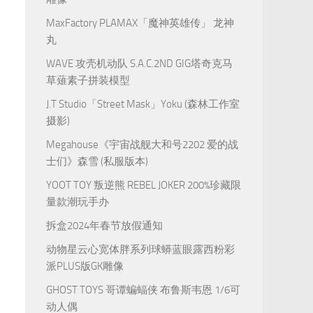
MaxFactory PLAMAX「魔神英雄传」 龙神
丸
WAVE 攻壳机动队 S.A.C.2ND GIG塔奇克马
草薙素子拼装模型
J.T Studio「Street Mask」Yoku (森林工作室
摄影)
Megahouse《宇宙战舰大和号2202 爱的战
士们》森雪 (私服版本)
YOOT TOY 叛逆熊 REBEL JOKER 200%珍藏限
量款潮玩手办
拆盒2024年春节放假通知
动物星云心宽体胖系列球蟒蓝眼露西粉彩
派PLUS版GK雕像
GHOST TOYS 哥谭蝙蝠侠 布鲁斯韦恩 1/6可
动人偶