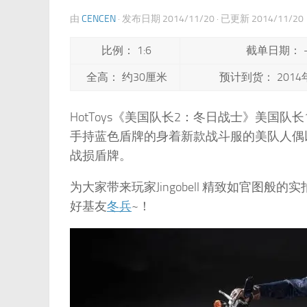
由
CENCEN
· 发布日期
2014/11/20
· 已更新
2014/11/20
比例： 1:6
截单日期： 
全高： 约30厘米
预计到货： 2014
HotToys《美国队长2：冬日战士》美国
手持蓝色盾牌的身着新款战斗服的美队人偶
战损盾牌。
为大家带来玩家Jingobell 精致如官图般的
好基友
冬兵
~！