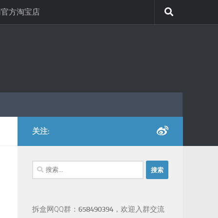
网官方淘宝店
关注:
搜
索：
拆盒网QQ群：
658490394
，欢迎入群交流