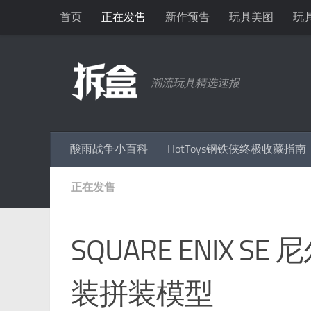
首页
正在发售
新作预告
玩具美图
玩
跳至内容
潮流玩具精选速报
酸雨战争小百科
HotToys钢铁侠终极收藏指南
正在发售
SQUARE ENIX S
装拼装模型