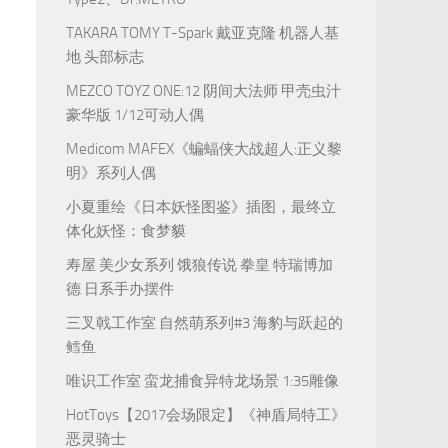
TAKARA TOMY T-Spark 戴亚克隆 机器人基
地 头部标志
MEZCO TOYZ ONE:12 阴间大法师 甲壳虫汁
豪华版 1/12可动人偶
Medicom MAFEX《蝙蝠侠大战超人:正义黎
明》系列人偶
小夏重绘《日本妖怪图鉴》插图，最终立
体化妖怪：食梦貘
寿屋 美少女系列 饿狼传说 拳皇 特瑞博加
德 日系手办摆件
三叉戟工作室 自然萌系列#3 海豹与跃起的
鳕鱼
唯识工作室 蛮龙捕食异特龙场景 1:35雕像
HotToys【2017会场限定】《神盾局特工》
恶灵骑士