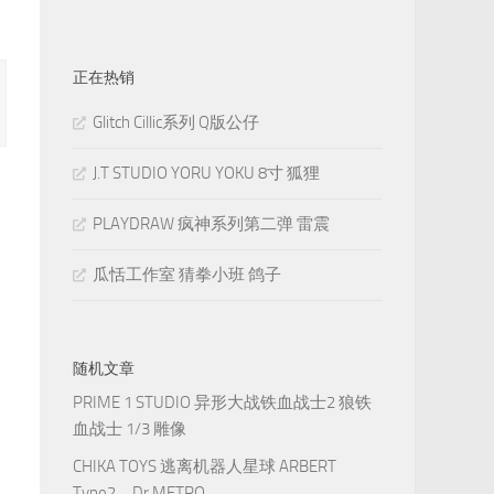
正在热销
Glitch Cillic系列 Q版公仔
J.T STUDIO YORU YOKU 8寸 狐狸
PLAYDRAW 疯神系列第二弹 雷震
瓜恬工作室 猜拳小班 鸽子
随机文章
PRIME 1 STUDIO 异形大战铁血战士2 狼铁
血战士 1/3 雕像
CHIKA TOYS 逃离机器人星球 ARBERT
Type2、Dr.METRO