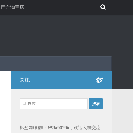
网官方淘宝店
关注:
搜
索：
拆盒网QQ群：
658490394
，欢迎入群交流