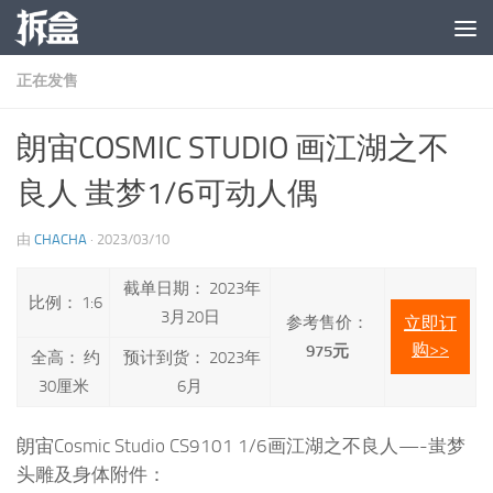
跳至内容
正在发售
朗宙COSMIC STUDIO 画江湖之不
良人 蚩梦1/6可动人偶
由
CHACHA
·
2023/03/10
截单日期： 2023年
比例： 1:6
3月20日
参考售价：
立即订
购>>
975元
全高： 约
预计到货： 2023年
30厘米
6月
朗宙Cosmic Studio CS9101 1/6画江湖之不良人—-蚩梦
头雕及身体附件：