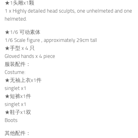
★1头雕x1颗
1 x Highly detailed head sculpts, one unhelmeted and one
helmeted.
★1/6 可动素体
1/6 Scale figure , approximately 29cm tall
★手型 x 4 只
Gloved hands x 4 piece
服装配件：
Costume:
★无袖上衣x1件
singlet x1
★短裤x1件
singlet x1
★鞋子x1双
Boots
其他配件：