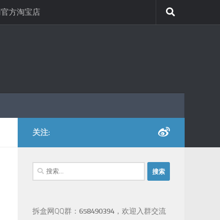
网官方淘宝店
关注:
搜
索：
拆盒网QQ群：
658490394
，欢迎入群交流