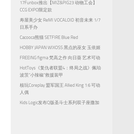
17Funbox推出【MIZ&PIG23 动物工会】
CCG EXPO限定款
寿屋美少女 ReMI VOCALOID 初音未来 1/7
日系手办
Cacooca熊猫 SETFIRE Blue Red
HOBBY JAPAN WIXOSS 黑点的巫女 玉依姬
FREEING figma 梵高之作 向日葵 艺术可动
HotToys《复仇者联盟4：终局之战》佩珀·
波茨“小辣椒”救援装甲
核玩Coreplay 盟军国王 Allied King 1:6 可动
人偶
Kids Logic发布Q版圣斗士系列双子座撒加