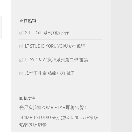
正在热销
Glitch Cillic系列 Q版公仔
J.T STUDIO YORU YOKU 8寸 狐狸
PLAYDRAW 疯神系列第二弹 雷震
瓜恬工作室 猜拳小班 鸽子
随机文章
丧尸实验室ZOMBIE LAB 即将出货！
PRIME 1 STUDIO 哥斯拉GODZILLA 正常版
热射线版 雕像