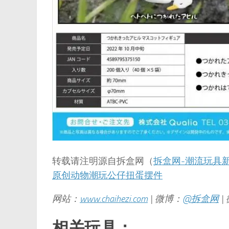
转载请注明源自拆盒网（
拆盒网-潮流玩具
原创动物潮玩公仔扭蛋摆件
网站：
www.chaihezi.com
| 微博：
@拆盒网
|
相关玩具：