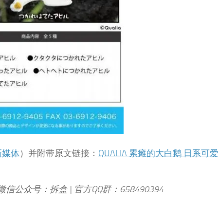
新媒体
）并附带原文链接：
QUALIA 累瘫的大白鹅 日系可
 微信公众号：拆盒 | 官方QQ群：658490394