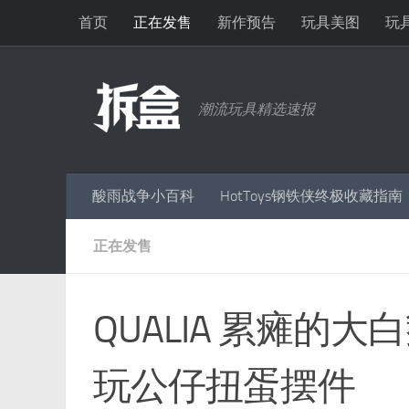
首页
正在发售
新作预告
玩具美图
玩
跳至内容
潮流玩具精选速报
酸雨战争小百科
HotToys钢铁侠终极收藏指南
正在发售
QUALIA 累瘫的
玩公仔扭蛋摆件