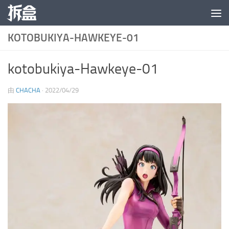
跳至内容
KOTOBUKIYA-HAWKEYE-01
kotobukiya-Hawkeye-01
由
CHACHA
·
2022/04/29