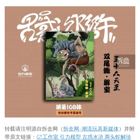
转载请注明源自拆盒网（
拆盒网-潮流玩具新媒体
）并附
带原文链接：
GT工作室 引力模型 古惑水浒 两头蛇解珍