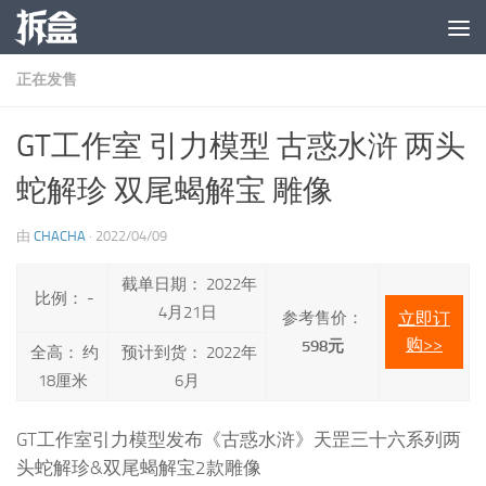
跳至内容
正在发售
GT工作室 引力模型 古惑水浒 两头
蛇解珍 双尾蝎解宝 雕像
由
CHACHA
·
2022/04/09
截单日期： 2022年
比例： -
4月21日
参考售价：
立即订
购>>
598元
全高： 约
预计到货： 2022年
18厘米
6月
GT工作室引力模型发布《古惑水浒》天罡三十六系列两
头蛇解珍&双尾蝎解宝2款雕像