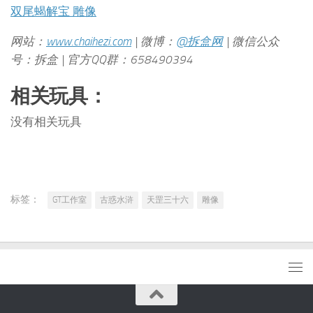
双尾蝎解宝 雕像
网站：
www.chaihezi.com
| 微博：
@拆盒网
| 微信公众
号：拆盒 | 官方QQ群：658490394
相关玩具：
没有相关玩具
标签：
GT工作室
古惑水浒
天罡三十六
雕像