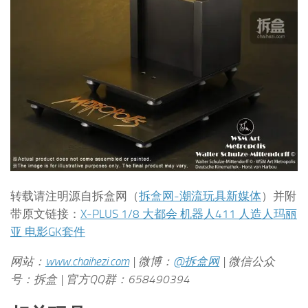
转载请注明源自拆盒网（
拆盒网-潮流玩具新媒体
）并附
带原文链接：
X-PLUS 1/8 大都会 机器人411 人造人玛丽
亚 电影GK套件
网站：
www.chaihezi.com
| 微博：
@拆盒网
| 微信公众
号：拆盒 | 官方QQ群：658490394