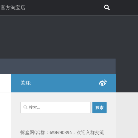
网官方淘宝店
关注:
搜
索：
拆盒网QQ群：
658490394
，欢迎入群交流