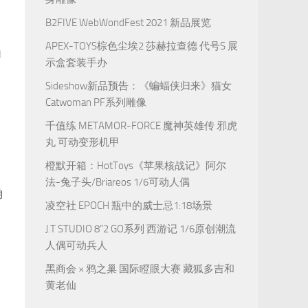
B2FIVE WebWondFest 2021 新品展览
APEX-TOYS棕色尘埃2 莎赫拉查德 代号S 展
为
示盒套装手办
Sideshow新品预告：《蝙蝠侠归来》猫女
Catwoman PF系列雕像
千值练 METAMOR-FORCE 魔神英雄传 邪虎
丸 可动变形机甲
橙默开箱：HotToys《苹果核战记》阿尔
法-兔子头/Briareos 1/6可动人偶
角
凌空社 EPOCH 瓶中的威士忌1:18场景
J.T STUDIO 8”2 GO系列 西游记 1/6原创潮流
人偶可动兵人
黑商会 × 鸦之巢 国际瞪眼大赛 藏狐多吉和
黄老仙