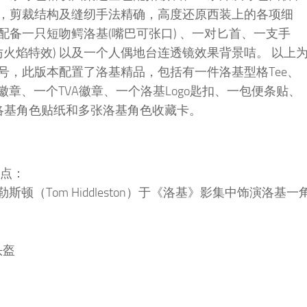
，剪裁结构及缝纫手法精确，高度还原西装上的各项细
备一只短吻鳄洛基(嘴巴可张口) 、一对匕首、一支手
仿火焰特效) 以及一个人偶地台连透镜效果背景咭。 以上
号，此版本配置了洛基精品，包括有一件洛基型格Tee、
基徽章、一个TVA徽章、一个洛基Logo匙扣、一包便条贴、
张洛基角色贴纸和多张洛基角色收藏卡。
。
特点：
顿（Tom Hiddleston）于《洛基》影集中饰演洛基一
头盔