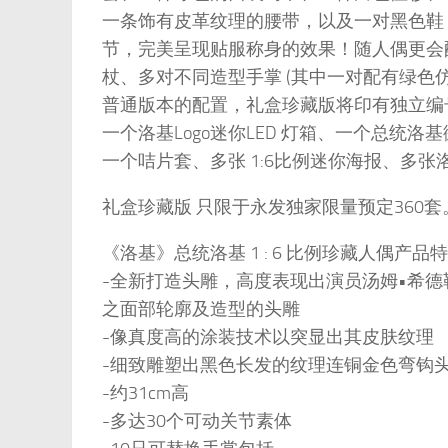
一条饰有皮革纹理的腰带，以及一对黑色鞋
节，完美呈现贴服称身的效果！随人偶更会配
杖、多对不同造型手掌 (其中一对配有绿色
普通版本的配置，礼盒珍藏版将印有独立编
一个洛基Logo迷你LED 灯箱、一个总统洛
一个咭片套、多张 1:6比例迷你海报、多
礼盒珍藏版 只限于永发独家限量预定360套
《洛基》总统洛基 1 : 6 比例珍藏人偶产品
-全新打造头雕，高度表现出演员汤姆•希德勒斯
之面部轮廓及造型的头雕
-像真度高的涂装技术以突显出其皮肤纹理
-细致雕塑出黑色长发的纹理连铜金色弯钩
-约31cm高
-多达30个可动关节素体