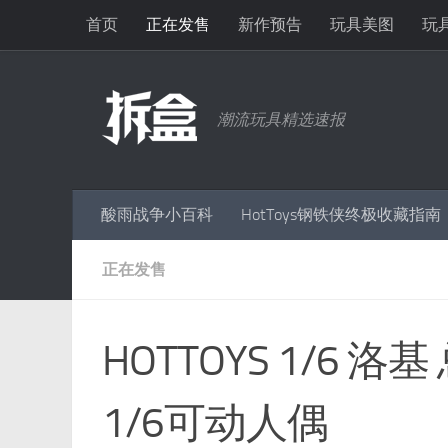
首页
正在发售
新作预告
玩具美图
玩
跳至内容
潮流玩具精选速报
酸雨战争小百科
HotToys钢铁侠终极收藏指南
正在发售
HOTTOYS 1/6 洛基
1/6可动人偶