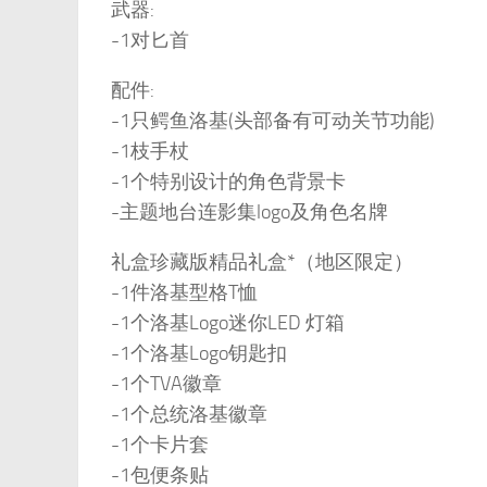
武器:
-1对匕首
配件:
-1只鳄鱼洛基(头部备有可动关节功能)
-1枝手杖
-1个特别设计的角色背景卡
-主题地台连影集logo及角色名牌
礼盒珍藏版精品礼盒*（地区限定）
-1件洛基型格T恤
-1个洛基Logo迷你LED 灯箱
-1个洛基Logo钥匙扣
-1个TVA徽章
-1个总统洛基徽章
-1个卡片套
-1包便条贴