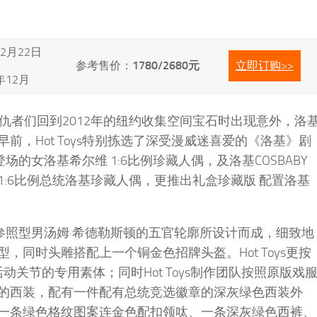
2月22日
参考售价：
1780/2680元
立即订购>>
年12月
仇者们回到2012年的纽约收集空间宝石时出现意外，洛
，Hot Toys特别拣选了深受漫威迷喜爱的《洛基》剧
登场的女洛基希尔维 1:6比例珍藏人偶，及洛基COSBABY
:6比例总统洛基珍藏人偶，更推出礼盒珍藏版 配置洛基
团队参照型男汤姆·希德勒斯顿的五官轮廓所设计而成，细致地
同时头雕搭配上一个铜金色招牌头盔。Hot Toys更按
动关节的专用素体；同时Hot Toys制作团队按照原版戏
的西装，配有一件配有总统竞选徽章的深灰绿色西装外
一条绿色格纹图案连金色配扣领呔、一条深灰绿色西裤、