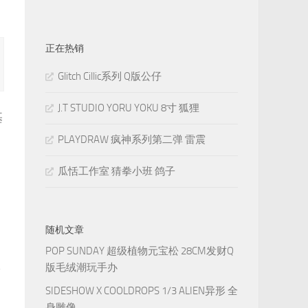
正在热销
Glitch Cillic系列 Q版公仔
J.T STUDIO YORU YOKU 8寸 狐狸
基
PLAYDRAW 疯神系列第二弹 雷震
瓜恬工作室 猜拳小班 鸽子
随机文章
POP SUNDAY 超级植物元宝松 28CM发财Q
服
版毛绒潮玩手办
SIDESHOW X COOLDROPS 1/3 ALIEN异形 全
身雕像