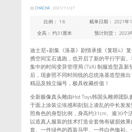
由
CHACHA
·
2021/11/27
比例： 1:6
截单日期： 2021年1
全高： 约31厘米
预计到货： 2023
迪士尼+剧集《洛基》剧情承接《复联4》复
携空间宝石逃跑，也开启了新的平行宇宙。早前
集中的时间变异管理局 (TVA) 制服造型及新
后，现参照不同时间线的总统洛基造型推出1
精品及独立编号，极具收藏价值！
全新极像真头雕由Hot Toys韩国头雕师
于面上涂装尘埃感和刻划上凌乱的中长发发型，
照角色的身型比例，身高约31cm、逾30个活
以造真人服装的技术打造全套饰有破损效果
套、一件绿色的西装马甲、一件白色恤衫、