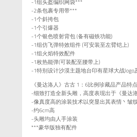
-1组头盔编织网袋***
-2条包裹专用带***
-1个斜挎包
-1个引爆器
-1个银色喷射背包 (备有磁铁功能)
-1组仿飞弹特效组件 (可安装至左臂铠上)
-1组火焰特效配件
-1枚热能弹(可装配至腰带上)
-1特别设计沙漠主题地台印有星球大战log
《曼达洛人》古古 1：6比例珍藏品产品特
-细致打造全新头雕，高度表现出于《曼达
-像真度高的涂装技术以突显出其表情丶皱
-约6cm高
-头雕均由人手涂装
***豪华版独有配件