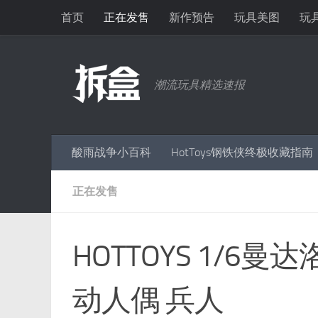
首页
正在发售
新作预告
玩具美图
玩
跳至内容
潮流玩具精选速报
酸雨战争小百科
HotToys钢铁侠终极收藏指南
正在发售
HOTTOYS 1/6
动人偶 兵人