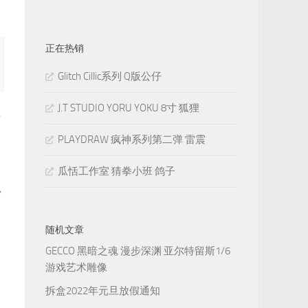
正在热销
Glitch Cillic系列 Q版公仔
J.T STUDIO YORU YOKU 8寸 狐狸
士
PLAYDRAW 疯神系列第二弹 雷震
瓜恬工作室 猜拳小班 鸽子
思
随机文章
GECCO 黑暗之魂 漫步深渊 亚尔特留斯1/6
游戏艺术雕像
拆盒2022年元旦放假通知