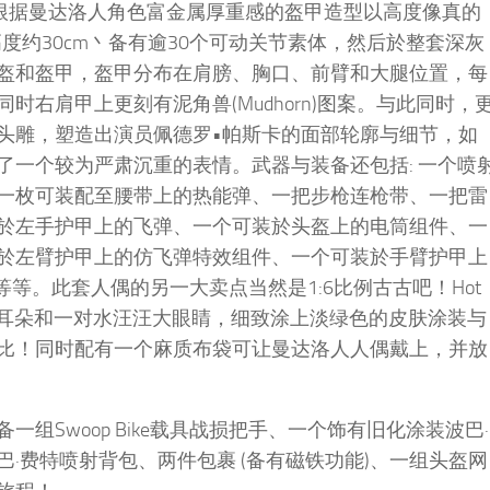
，并根据曼达洛人角色富金属厚重感的盔甲造型以高度像真的
度约30cm丶备有逾30个可动关节素体，然后於整套深灰
盔和盔甲，盔甲分布在肩膀、胸口、前臂和大腿位置，每
右肩甲上更刻有泥角兽(Mudhorn)图案。与此同时，
头雕，塑造出演员佩德罗•帕斯卡的面部轮廓与细节，如
了一个较为严肃沉重的表情。武器与装备还包括: 一个喷
一枚可装配至腰带上的热能弹、一把步枪连枪带、一把雷
於左手护甲上的飞弹、一个可装於头盔上的电筒组件、一
於左臂护甲上的仿飞弹特效组件、一个可装於手臂护甲上
等等。此套人偶的另一大卖点当然是1:6比例古古吧！Hot
尖耳朵和一对水汪汪大眼睛，细致涂上淡绿色的皮肤涂装与
比！同时配有一个麻质布袋可让曼达洛人人偶戴上，并放
组Swoop Bike载具战损把手、一个饰有旧化涂装波巴·
·费特喷射背包、两件包裹 (备有磁铁功能)、一组头盔网