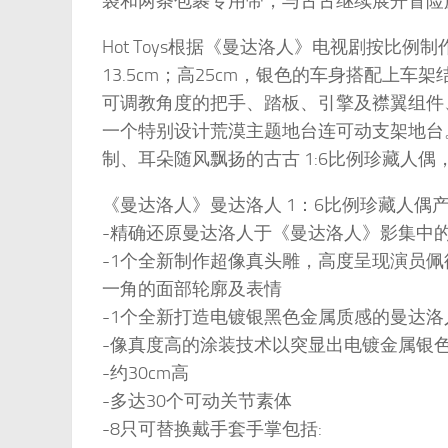
袋和两条包裹专用带，与古古继续展开冒险
Hot Toys根据《曼达洛人》电视剧按比例制作
13.5cm；高25cm，银色的车身搭配上
可调教角度的把手、踏板、引擎及襟翼组件
一个特别设计荒漠主题地台连可动支架地台。随S
制、耳朵随风飘扬的古古 1:6比例珍藏人偶，可
《曼达洛人》曼达洛人 1：6比例珍藏人偶
-精确还原曼达洛人于《曼达洛人》影集中
-1个全新制作超像真头雕，高度呈现演员佩德罗·帕斯卡(
一角的面部轮廓及表情
-1个全新打造电镀银黑色金属质感的曼达洛
-像真度高的涂装技术以突显出电镀金属银
-约30cm高
-多达30个可动关节素体
-8只可替换戴手套手掌包括: