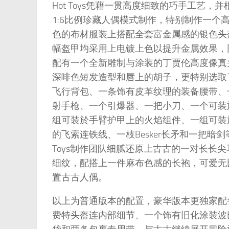
Hot Toys凭藉一贯高度细致的巧手工艺
1:6比例珍藏人偶模式制作，特别制作一个高
色的布材服装上搭配全套富金属感的银色头
幅盔甲均采用上电镀上色以提升金属效果，同时
配有一个全新雕制与涂装的丁贾伦高度像真
深啡色短发造型和唇上的胡子，更特别选取
飞行背包、一条饰有皮革纹理的装备腰带、
射手枪、一个引爆器、一把小刀、一个可装
组可装於手臂护甲上的火焰组件、一组可装
的飞索连铁线、一枝Besker长矛和一把暗剑
Toys制作团队细腻还原上古古的一对长长
细纹，配搭上一件麻布色感的长袍，可爱无
置古古人偶。
以上为普通版本的配置，豪华版本更独家配备一
费特头盔连内部细节、一个饰有旧化涂装波巴