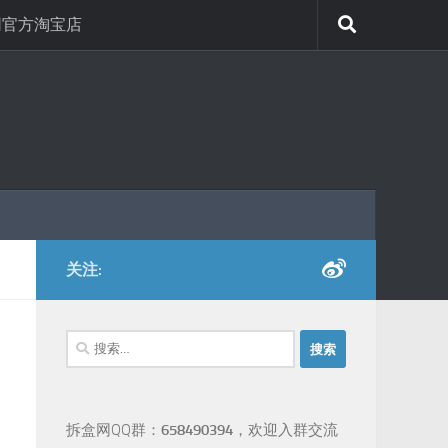
网官方淘宝店
关注:
搜
索：
拆盒网QQ群：
658490394
，欢迎入群交流