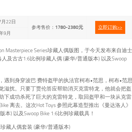
7月22日
参考售价：
1780-2380元
立即订购>>
年9月
ion Masterpiece Series珍藏人偶版图，于今天发布来自迪
古古1:6比例珍藏人偶 (豪华/普通版本) 以及Swoop
，遇到身穿波巴·费特盔甲的执法官柯布•范思，柯布•范
龙滋扰。只要丁贾伦答应帮助消灭克雷特龙，他就会把盔
助下成功杀死了巨大的克雷特龙，取回盔甲和一块从克雷
ke 离去。这次Hot Toys 参照此幕造型推出《曼达洛人》
) 以及Swoop Bike 1:6比例珍藏载具！
珍藏人偶套装 (豪华/普通版本)