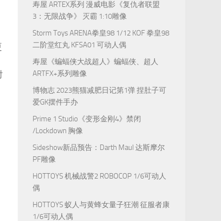
寿屋 ARTEX系列 漫威电影《复仇者联盟
3：无限战争》 灭霸 1:10雕像
Storm Toys ARENA拳皇98 1/12 KOF 拳皇98
二阶堂红丸 KFSA01 可动人偶
更
寿屋《蝙蝠侠大战超人》蝙蝠侠、超人
射
ARTFX+系列雕像
博物志 2023熊猫减肥日记第1弹 捏肚子可
爱GK摆件手办
Prime 1 Studio《变形金刚4》禁闭
/Lockdown 胸像
Sideshow新品预告：Darth Maul 达斯摩尔
PF雕像
HOTTOYS 机械战警2 ROBOCOP 1/6可动人
偶
HOTTOYS 蚁人与黄蜂女量子狂潮 征服者康
1/6可动人偶