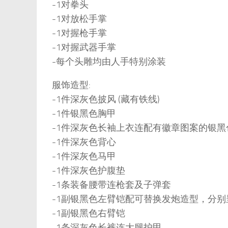
-1对拳头
-1对放松手掌
-1对握枪手掌
-1对握武器手掌
-每个头雕均由人手特别涂装
服饰造型:
-1件深灰色披风 (藏有铁线)
-1件银黑色胸甲
-1件深灰色长袖上衣连配有徽章图案的银黑
-1件深灰色背心
-1件深灰色马甲
-1件深灰色护腹垫
-1条装备腰带连枪套及子弹套
-1副银黑色左臂铠配可替换发炮造型，分
-1副银黑色右臂铠
-1条深灰色长裤连大腿护甲