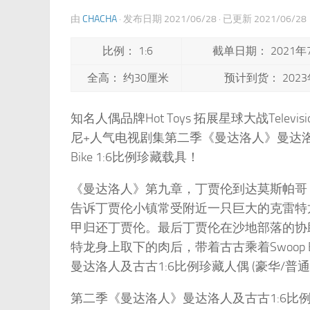
由
CHACHA
· 发布日期
2021/06/28
· 已更新
2021/06/28
比例： 1:6
截单日期： 2021年
全高： 约30厘米
预计到货： 2023
知名人偶品牌Hot Toys 拓展星球大战Televis
尼+人气电视剧集第二季《曼达洛人》曼达洛人及
Bike 1:6比例珍藏载具！
《曼达洛人》第九章，丁贾伦到达莫斯帕哥
告诉丁贾伦小镇常受附近一只巨大的克雷特
甲归还丁贾伦。最后丁贾伦在沙地部落的协
特龙身上取下的肉后，带着古古乘着Swoop Bi
曼达洛人及古古1:6比例珍藏人偶 (豪华/普通版本
第二季《曼达洛人》曼达洛人及古古1:6比例