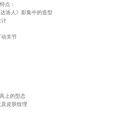
品特点：
于《曼达洛人》影集中的造型
设计
可动关节
载具上的型态
纹及皮肤纹理