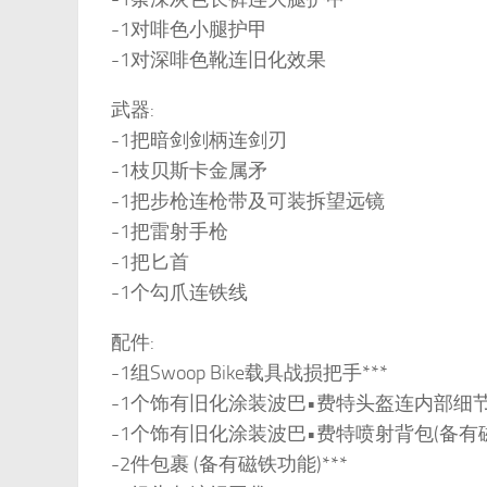
-1对啡色小腿护甲
-1对深啡色靴连旧化效果
武器:
-1把暗剑剑柄连剑刃
-1枝贝斯卡金属矛
-1把步枪连枪带及可装拆望远镜
-1把雷射手枪
-1把匕首
-1个勾爪连铁线
配件:
-1组Swoop Bike载具战损把手***
-1个饰有旧化涂装波巴•费特头盔连内部细节*
-1个饰有旧化涂装波巴•费特喷射背包(备有磁
-2件包裹 (备有磁铁功能)***