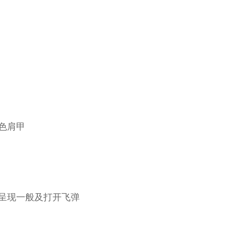
色肩甲
别呈现一般及打开飞弹