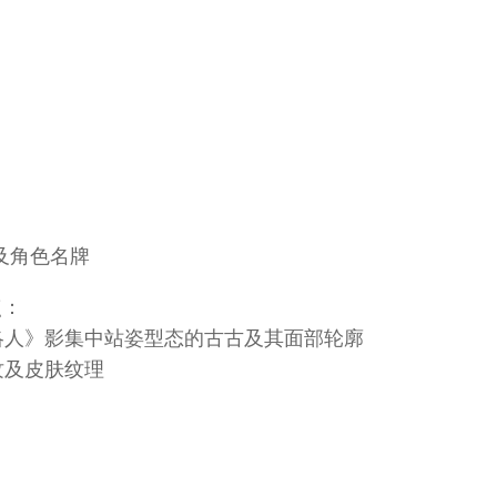
o及角色名牌
点：
洛人》影集中站姿型态的古古及其面部轮廓
纹及皮肤纹理