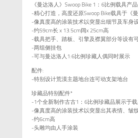
《曼达洛人》Swoop Bike 1：6比例载具产
-精心打造，高度还原Swoop Bike载具
-像真度高的涂装技术以突显出细节及车身
-约59cm长 x 13.5cm阔x 25cm高
-载具把手、踏板、引擎及襟翼部分等设有
-两组侧挂包
-可与曼达洛人1:6比例珍藏人偶同时展示
配件:
-特别设计荒漠主题地台连可动支架地台
珍藏品特别配件*
-1个全新制作古古1：6比例珍藏品展示于
-像真度高的涂装技术以突显出其表情、皱
-约6cm高
-头雕均由人手涂装