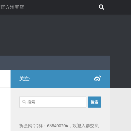
网官方淘宝店
关注:
搜
索：
拆盒网QQ群：
658490394
，欢迎入群交流