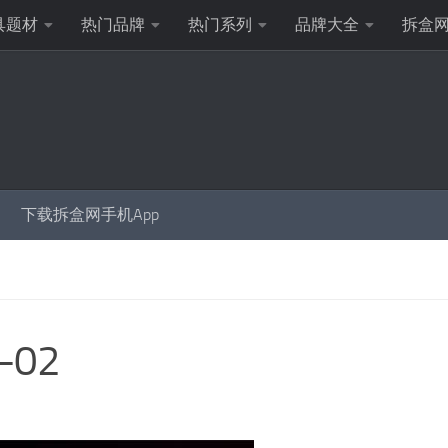
具题材
热门品牌
热门系列
品牌大全
拆盒
下载拆盒网手机App
-02