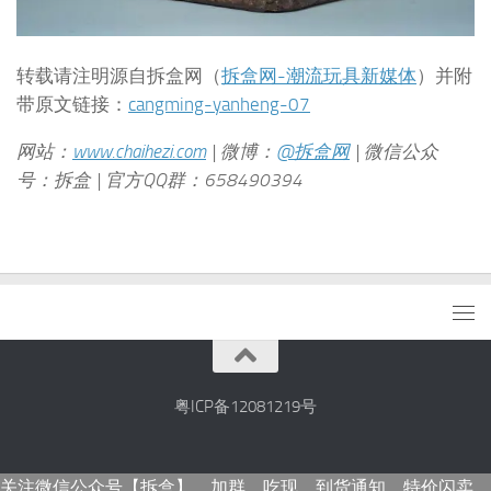
转载请注明源自拆盒网（
拆盒网-潮流玩具新媒体
）并附
带原文链接：
cangming-yanheng-07
网站：
www.chaihezi.com
| 微博：
@拆盒网
| 微信公众
号：拆盒 | 官方QQ群：658490394
粤ICP备12081219号
关注微信公众号【拆盒】，加群、吃现、到货通知、特价闪卖，