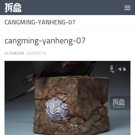
跳至内容
CANGMING-YANHENG-07
cangming-yanheng-07
由
CHACHA
·
2020/07/14