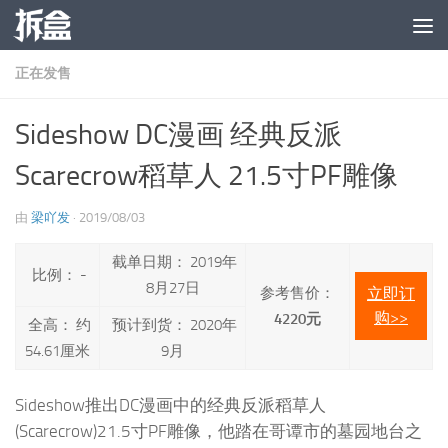
跳至内容
正在发售
Sideshow DC漫画 经典反派
Scarecrow稻草人 21.5寸PF雕像
由
梁吖发
·
2019/08/03
截单日期： 2019年
比例： -
8月27日
参考售价：
立即订
购>>
4220元
全高： 约
预计到货： 2020年
54.61厘米
9月
Sideshow推出DC漫画中的经典反派稻草人
(Scarecrow)21.5寸PF雕像，他踏在哥谭市的墓园地台之