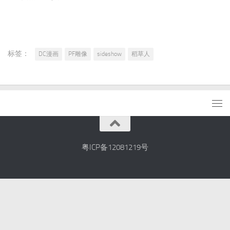
标签：
DC漫画
PF雕像
sideshow
稻草人
粤ICP备12081219号