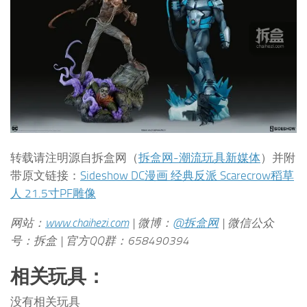
转载请注明源自拆盒网（
拆盒网-潮流玩具新媒体
）并附
带原文链接：
Sideshow DC漫画 经典反派 Scarecrow稻草
人 21.5寸PF雕像
网站：
www.chaihezi.com
| 微博：
@拆盒网
| 微信公众
号：拆盒 | 官方QQ群：658490394
相关玩具：
没有相关玩具