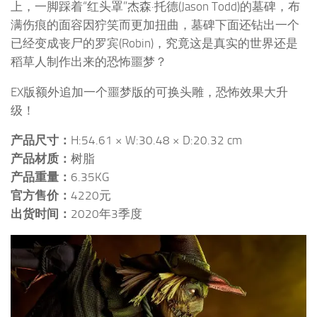
上，一脚踩着“红头罩”杰森·托德(Jason Todd)的墓碑，布
满伤痕的面容因狞笑而更加扭曲，墓碑下面还钻出一个
已经变成丧尸的罗宾(Robin)，究竟这是真实的世界还是
稻草人制作出来的恐怖噩梦？
EX版额外追加一个噩梦版的可换头雕，恐怖效果大升
级！
产品尺寸：
H:54.61 × W:30.48 × D:20.32 cm
产品材质：
树脂
产品重量：
6.35KG
官方售价：
4220元
出货时间：
2020年3季度